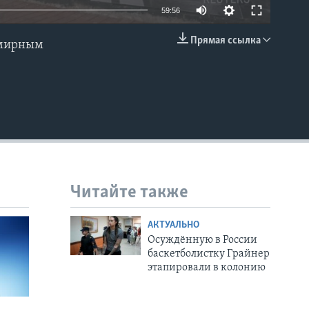
59:56
Прямая ссылка
 мирным
EMBED
Читайте также
АКТУАЛЬНО
Осуждённую в России
баскетболистку Грайнер
этапировали в колонию