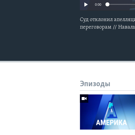
0:00
Суд отклонил апелляц
переговорам // Нава
Эпизоды