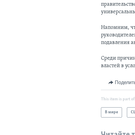
правительств
универсальны
Напомним, чт
руководителе
подавления а
Среди причин
властей в ус
Поделит
This item is part of
В мире
С
Читайте 