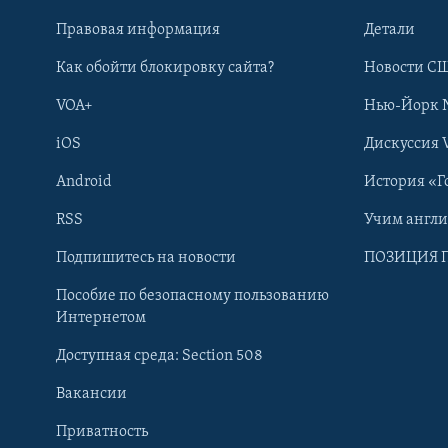
Правовая информация
Детали
Как обойти блокировку сайта?
Новости СШ
VOA+
Нью-Йорк 
iOS
Дискуссия 
Android
История «Г
RSS
Учим англ
Learning English
Подпишитесь на новости
ПОЗИЦИЯ 
Пособие по безопасному пользованию
СОЦИАЛЬНЫЕ СЕТИ
Интернетом
Доступная среда: Section 508
Вакансии
Приватность
Языки