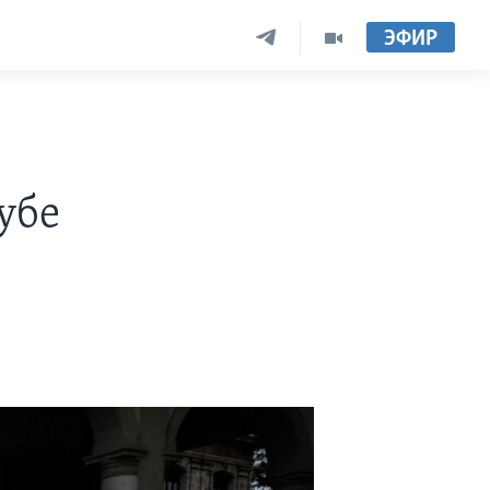
ЭФИР
убе