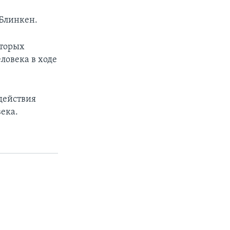
 Блинкен.
оторых
ловека в ходе
действия
века.