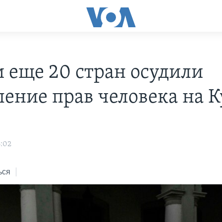
 еще 20 стран осудили
ление прав человека на К
6:02
ься