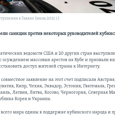
упления в Гаване (июль 2021 г.)
ели санкции против некоторых руководителей кубинс
атических ведомств США и 20 других стран выступили
с осуждением массовых арестов на Кубе и призвали вл
сстановить доступ жителей страны к Интернету.
совместное заявление на этот счет подписали Австрия
ватия, Кипр, Чехия, Эквадор, Эстония, Гватемала, Гре
раиль, Латвия, Литва, Косово, Черногория, Северная М
ублика Корея и Украина.
всего мира едины в поддержке кубинского народа и 