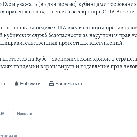
о Кубы уважать (выдвигаемые) кубинцами требования
х прав человека», – заявил госсекретарь США Энтони
о на прошлой неделе США ввели санкции против нек
й кубинских служб безопасности за нарушения прав че
нтиправительственных протестных выступлений.
 протестов на Кубе – экономический кризис в стране, 
ловиях пандемии коронавируса и подавление прав чело
ься
Follow us
Распечатать
ША
Новости
также