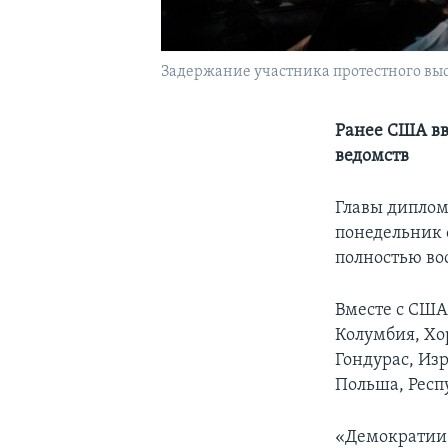
Задержание участника протестного выст
Ранее США вв
ведомств
Главы диплом
понедельник 
полностью во
Вместе с США 
Колумбия, Хор
Гондурас, Из
Польша, Респ
«Демократии 