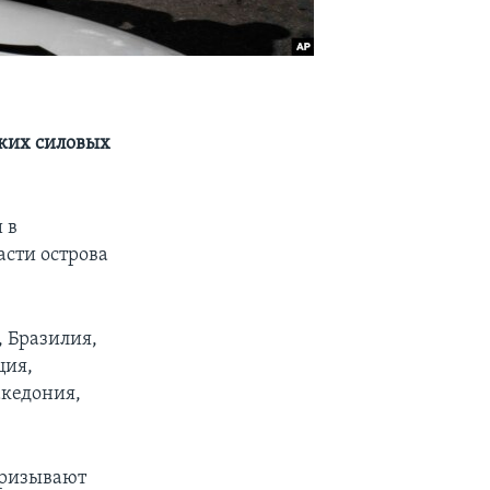
ких силовых
 в
асти острова
, Бразилия,
ция,
акедония,
призывают