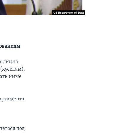
рованиям
 лиц за
(хуситам),
шать иные
партамента
щегося под