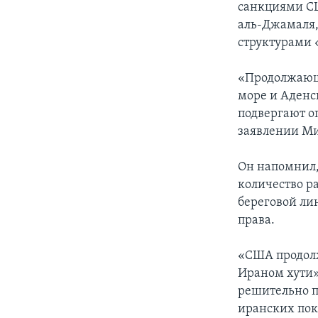
санкциями СШ
аль-Джамаля,
структурами «
«Продолжающи
море и Аденс
подвергают о
заявлении Ми
Он напомнил,
количество р
береговой ли
права.
«США продолж
Ираном хути»
решительно п
иранских пок