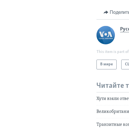
Поделит
Рус
This item is part of
В мире
С
Читайте 
Хути взяли отв
Великобритания
Транзитные ко