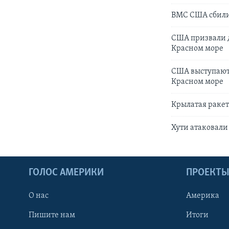
ВМС США сбили
США призвали д
Красном море
США выступают
Красном море
Крылатая ракет
Хути атаковали
ГОЛОС АМЕРИКИ
ПРОЕКТ
О нас
Америка
Пишите нам
Итоги