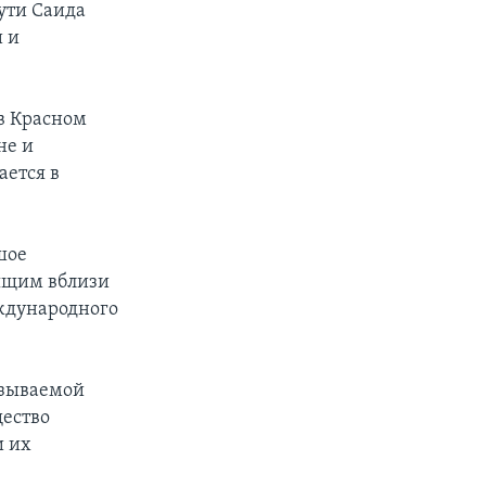
ути Саида
 и
в Красном
не и
ается в
шое
дящим вблизи
ждународного
азываемой
щество
и их