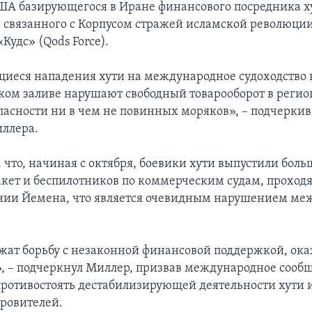
А базирующегося в Иране финансового посредника х
 связанного с Корпусом стражей исламской революции
Кудс» (Qods Force).
еся нападения хути на международное судоходство 
ком заливе нарушают свободный товарооборот в регио
пасности ни в чем не повинных моряков», – подчеркив
ллера.
 что, начиная с октября, боевики хути выпустили боль
акет и беспилотников по коммерческим судам, прохо
нии Йемена, что является очевидным нарушением ме
ат борьбу с незаконной финансовой поддержкой, ок
, – подчеркнул Миллер, призвав международное сооб
ротивостоять дестабилизирующей деятельности хути 
ровителей.