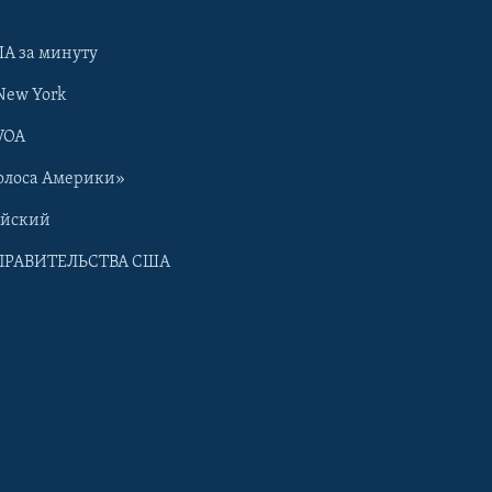
А за минуту
New York
VOA
олоса Америки»
ийский
ПРАВИТЕЛЬСТВА США