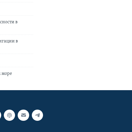
сности в
игации в
м море