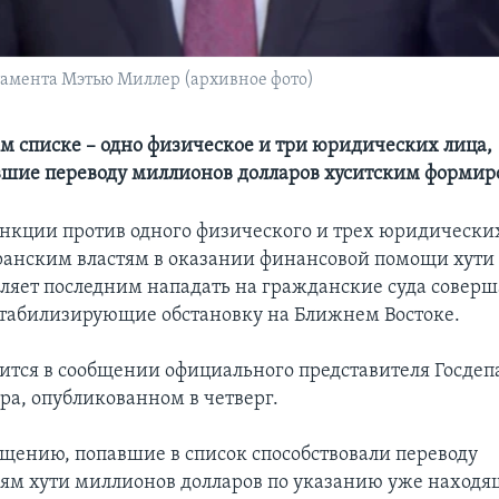
амента Мэтью Миллер (архивное фото)
м списке – одно физическое и три юридических лица,
вшие переводу миллионов долларов хуситским форми
нкции против одного физического и трех юридических
ранским властям в оказании финансовой помощи хути 
оляет последним нападать на гражданские суда совер
стабилизирующие обстановку на Ближнем Востоке.
рится в сообщении официального представителя Госде
а, опубликованном в четверг.
бщению, попавшие в список способствовали переводу
м хути миллионов долларов по указанию уже находя