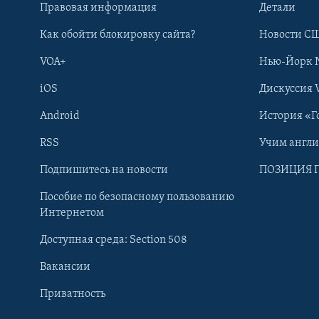
Правовая информация
Детали
Как обойти блокировку сайта?
Новости СШ
VOA+
Нью-Йорк 
iOS
Дискуссия 
Android
История «Г
RSS
Учим англ
Learning English
Подпишитесь на новости
ПОЗИЦИЯ 
Пособие по безопасному пользованию
СОЦИАЛЬНЫЕ СЕТИ
Интернетом
Доступная среда: Section 508
Вакансии
Приватность
Языки