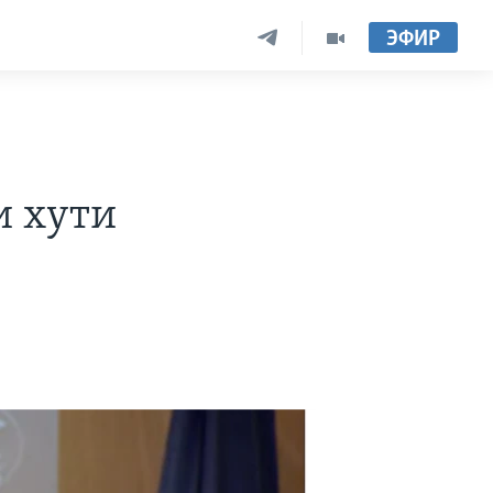
ЭФИР
и хути