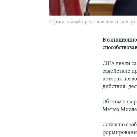
Официальный представитель Госдепарт
В санкционно
способствова
США ввели са
содействие и
которая позв
действия, де
Об этом гово
Мэтью Миллер
Согласно соо
формирования