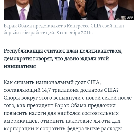
Learning English
Барак Обама представляет в Конгрессе США свой план
СОЦИАЛЬНЫЕ СЕТИ
борьбы с безработицей. 8 сентября 2011г.
Республиканцы считают план политиканством,
Языки
демократы говорят, что давно ждали этой
инициативы
Как снизить национальный долг США,
составляющий 14,7 триллиона долларов США?
Споры вокруг этого вспыхнули с новой силой после
того, как президент Барак Обама предложил
повысить налоги для наиболее состоятельных
американцев, отменить налоговые льготы для
корпораций и сократить федеральные расходы.