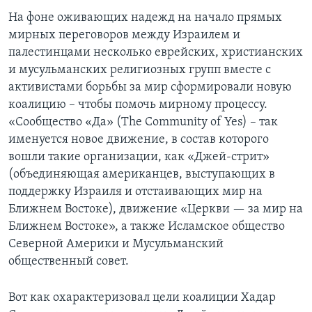
На фоне оживающих надежд на начало прямых
Learning English
мирных переговоров между Израилем и
палестинцами несколько еврейских, христианских
СОЦИАЛЬНЫЕ СЕТИ
и мусульманских религиозных групп вместе с
активистами борьбы за мир сформировали новую
коалицию – чтобы помочь мирному процессу.
«Сообщество «Да» (The Community of Yes) – так
Языки
именуется новое движение, в состав которого
вошли такие организации, как «Джей-стрит»
(объединяющая американцев, выступающих в
поддержку Израиля и отстаивающих мир на
Ближнем Востоке), движение «Церкви — за мир на
Ближнем Востоке», а также Исламское общество
Северной Америки и Мусульманский
общественный совет.
Вот как охарактеризовал цели коалиции Хадар