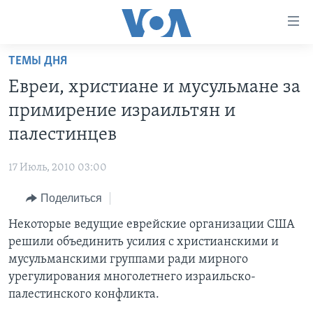
Линки
доступности
Перейти
ТЕМЫ ДНЯ
на
ГЛАВНОЕ
Евреи, христиане и мусульмане за
основной
ПРОГРАММЫ
контент
примирение израильтян и
ПРОЕКТЫ
Перейти
АМЕРИКА
палестинцев
к
ЭКСПЕРТИЗА
НОВОСТИ ЗА МИНУТУ
УЧИМ АНГЛИЙСКИЙ
основной
17 Июль, 2010 03:00
ИНТЕРВЬЮ
ИТОГИ
НАША АМЕРИКАНСКАЯ ИСТОРИЯ
навигации
Перейти
Поделиться
ФАКТЫ ПРОТИВ ФЕЙКОВ
ПОЧЕМУ ЭТО ВАЖНО?
А КАК В АМЕРИКЕ?
в
Некоторые ведущие еврейские организации США
ЗА СВОБОДУ ПРЕССЫ
ДИСКУССИЯ VOA
АРТЕФАКТЫ
поиск
решили объединить усилия с христианскими и
УЧИМ АНГЛИЙСКИЙ
ДЕТАЛИ
АМЕРИКАНСКИЕ ГОРОДКИ
мусульманскими группами ради мирного
ВИДЕО
урегулирования многолетнего израильско-
НЬЮ-ЙОРК NEW YORK
ТЕСТЫ
палестинского конфликта.
ПОДПИСКА НА НОВОСТИ
АМЕРИКА. БОЛЬШОЕ ПУТЕШЕСТВИЕ