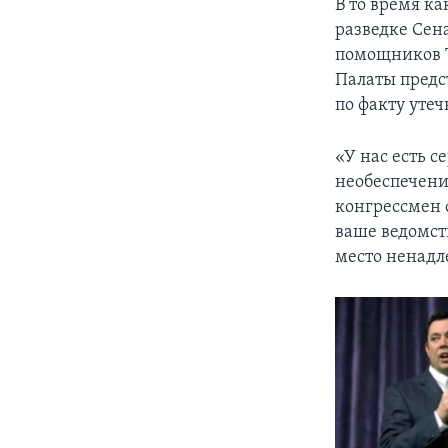
В то время к
разведке Сен
помощников Т
Палаты предс
по факту уте
«У нас есть с
необеспечени
конгрессмен 
ваше ведомст
место ненадл