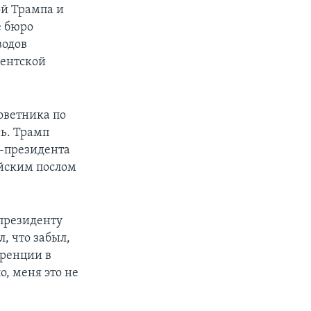
ой Трампа и
е бюро
водов
дентской
оветника по
ь. Трамп
е-президента
ийским послом
-президенту
, что забыл,
еренции в
о, меня это не