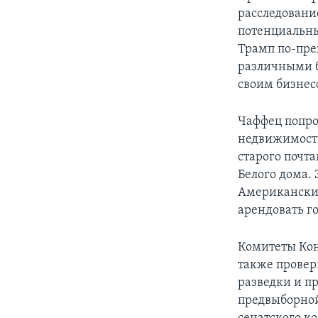
расследовани
потенциальны
Трамп по-пре
различными б
своим бизнес
Чаффец попро
недвижимость
старого почт
Белого дома. 
Американски
арендовать г
Комитеты Кон
также провер
разведки и п
предвыборной