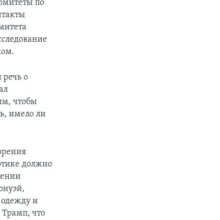
комитеты по
нтакты
омитета
сследование
ком.
 речь о
ал
им, чтобы
ь, имело ли
зрения
этике должно
шении
онуэй,
 одежду и
 Трамп, что