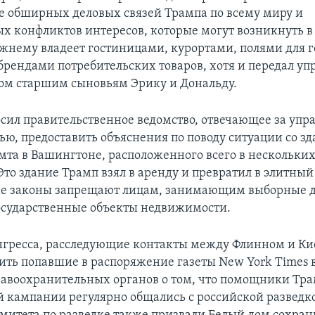
е обширных деловых связей Трампа по всему миру и
х конфликтов интересов, которые могут возникнуть в 
жнему владеет гостиницами, курортами, полями для г
рендами потребительских товаров, хотя и передал уп
ом старшим сыновьям Эрику и Дональду.
сил правительственное ведомство, отвечающее за упр
ю, предоставить объяснения по поводу ситуации со з
амта в Вашингтоне, расположенного всего в нескольких
Это здание Трамп взял в аренду и превратил в элитный
е законы запрещают лицам, занимающим выборные д
осударственные объекты недвижимости.
гресса, расследующие контакты между Флинном и Ки
ить попавшие в распоряжение газеты New York Times
равоохранительных органов о том, что помощники Тра
 кампании регулярно общались с российской разведк