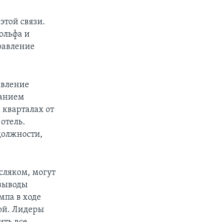
этой связи.
ольфа и
равление
авление
данием
 кварталах от
 отель.
олжности,
сляком, могут
 выводы
мпа в ходе
ой. Лидеры