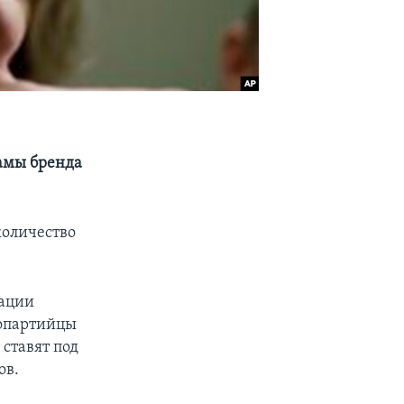
ламы бренда
количество
рации
нопартийцы
ставят под
ов.