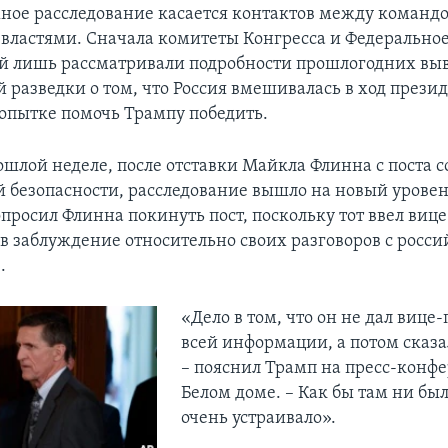
ное расследование касается контактов между команд
властями. Сначала комитеты Конгресса и Федерально
й лишь рассматривали подробности прошлогодних вы
 разведки о том, что Россия вмешивалась в ход прези
опытке помочь Трампу победить.
ошлой неделе, после отставки Майкла Флинна с поста с
 безопасности, расследование вышло на новый уровен
опросил Флинна покинуть пост, поскольку тот ввел виц
в заблуждение относительно своих разговоров с росс
.
«Дело в том, что он не дал вице
всей информации, а потом сказал
– пояснил Трамп на пресс-конф
Белом доме. – Как бы там ни был
очень устраивало».