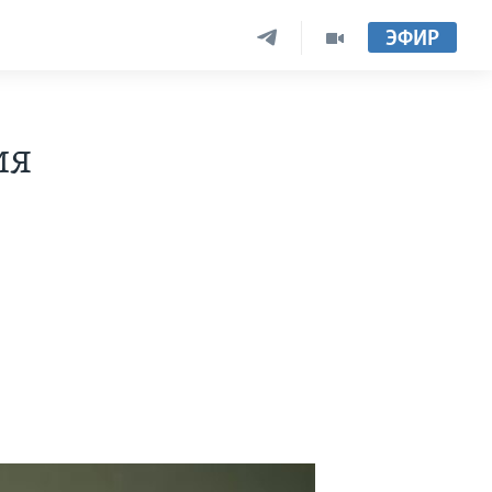
ЭФИР
ия