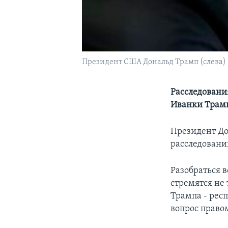
Президент США Дональд Трамп (слева)
Расследования
Иванки Трам
Президент До
расследовани
Разобраться 
стремятся не
Трампа - рес
вопрос право