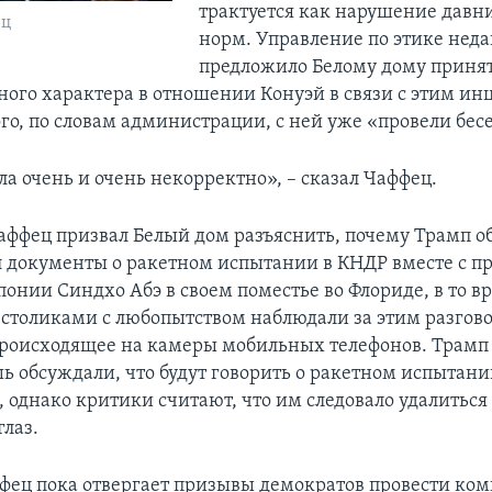
трактуется как нарушение давн
ец
норм. Управление по этике неда
предложило Белому дому приня
ого характера в отношении Конуэй в связи с этим ин
го, по словам администрации, с ней уже «провели бесе
а очень и очень некорректно», – сказал Чаффец.
Чаффец призвал Белый дом разъяснить, почему Трамп о
 документы о ракетном испытании в КНДР вместе с п
онии Синдхо Абэ в своем поместье во Флориде, в то в
 столиками с любопытством наблюдали за этим разгов
роисходящее на камеры мобильных телефонов. Трамп 
ь обсуждали, что будут говорить о ракетном испытани
 однако критики считают, что им следовало удалиться 
глаз.
фец пока отвергает призывы демократов провести ко