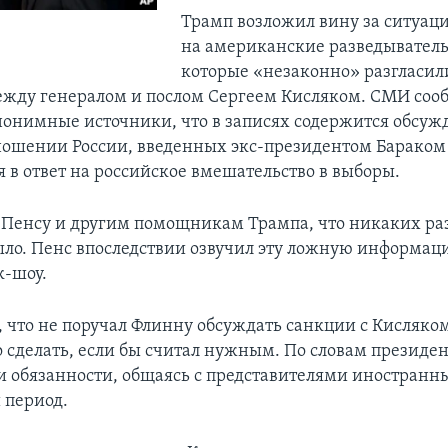
Трамп возложил вину за ситуац
на американские разведывател
которые «незаконно» разгласил
ежду генералом и послом Сергеем Кисляком. СМИ соо
нонимные источники, что в записях содержится обсуж
ношении России, введенных экс-президентом Бараком
я в ответ на российское вмешательство в выборы.
 Пенсу и другим помощникам Трампа, что никаких ра
было. Пенс впоследствии озвучил эту ложную информац
к-шоу.
, что не поручал Флинну обсуждать санкции с Кисляком
о сделать, если бы считал нужным. По словам президе
и обязанности, общаясь с представителями иностранны
 период.