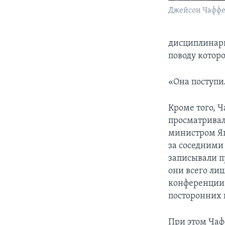
Джейсон Чафф
дисциплинарн
поводу которо
«Она поступил
Кроме того, 
просматривал
министром Яп
за соседними
записывали п
они всего лиш
конференции,
посторонних 
При этом Чаф