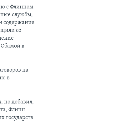
ию с Флинном
ьные службы,
и содержание
бщили со
дение
 Обамой в
зговоров на
ию в
, но добавил,
нта, Флинн
х государств