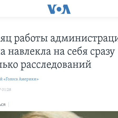
сяц работы администрац
а навлекла на себя сразу
лько расследований
ей «Голоса Америки»
7 01:28
ься