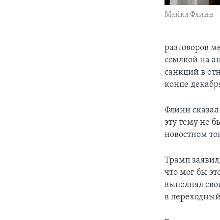
Майкл Флинн
разговоров м
ссылкой на а
санкций в от
конце декабр
Флинн сказал
эту тему не 
новостном то
Трамп заявил
что мог бы эт
выполнял сво
в переходный