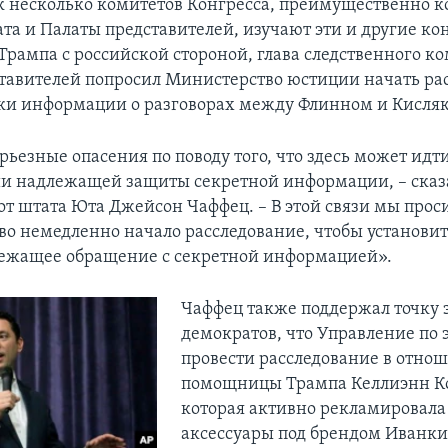
ак несколько комитетов Конгресса, преимущественно 
ата и Палаты представителей, изучают эти и другие ко
рампа с российской стороной, глава следственного к
тавителей попросил Министерство юстиции начать ра
чки информации о разговорах между Флинном и Кисля
ерьезные опасения по поводу того, что здесь может идти
и надлежащей защиты секретной информации, – сказ
от штата Юта Джейсон Чаффец. – В этой связи мы прос
во немедленно начало расследование, чтобы установит
ежащее обращение с секретной информацией».
Чаффец также поддержал точку 
демократов, что Управление по 
провести расследование в отно
помощницы Трампа Келлиэнн К
которая активно рекламировала
аксессуары под брендом Иванки