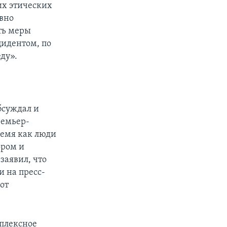
их этических
вно
ть меры
цидентом, по
ду».
бсуждал и
ремьер-
ремя как люди
ором и
заявил, что
и на пресс-
от
мплексное