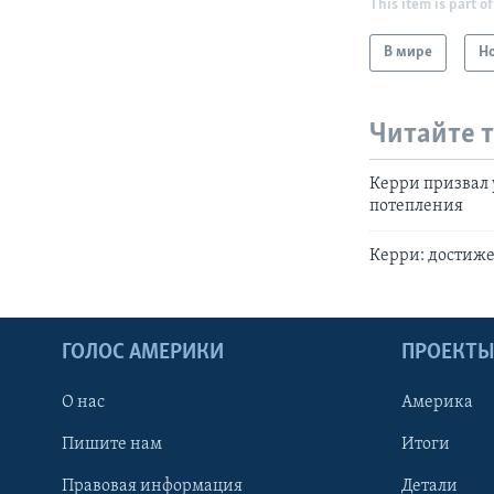
This item is part of
В мире
Н
Читайте 
Керри призвал
потепления
Керри: достиже
ГОЛОС АМЕРИКИ
ПРОЕКТ
О нас
Америка
Пишите нам
Итоги
Правовая информация
Детали