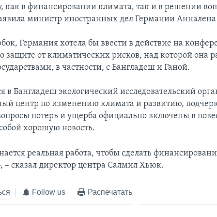
му, как в финансировании климата, так и в решении во
 заявила министр иностранных дел Германии Анналена
рбок, Германия хотела бы ввести в действие на конфе
о защите от климатических рисков, над которой она ра
сударствами, в частности, с Бангладеш и Ганой.
 в Бангладеш экологический исследовательский орга
й центр по изменению климата и развитию, подчерк
 вопросы потерь и ущерба официально включены в пове
 собой хорошую новость.
нается реальная работа, чтобы сделать финансирован
, – сказал директор центра Салмил Хьюк.
ься
Follow us
Распечатать