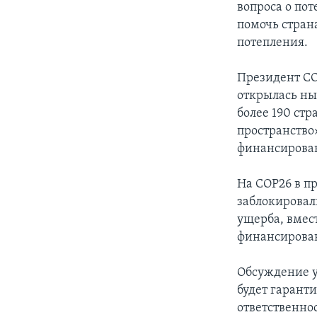
вопроса о пот
помочь стран
потепления.
Президент CO
открылась ны
более 190 стр
пространство
финансирова
На COP26 в п
заблокировал
ущерба, вмес
финансирова
Обсуждение уб
будет гарант
ответственно