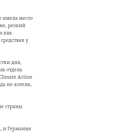
о имела место
не, резкий
и как
 средствах у
стки дня,
ль отдела
limate Action
дь не хотели,
ые страны
, и Германия