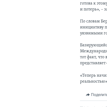
готова к это
и потерь», –
По словам Бе
инициативу п
уязвимыми го
Базирующийся
Международны
тот факт, что
представляет
«Теперь начи
реальностью»
Поделит