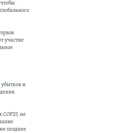
 чтобы
глобального
оторым
т участие
льное
а
 убытков и
ждения
я COP27, не
нание
не позднее