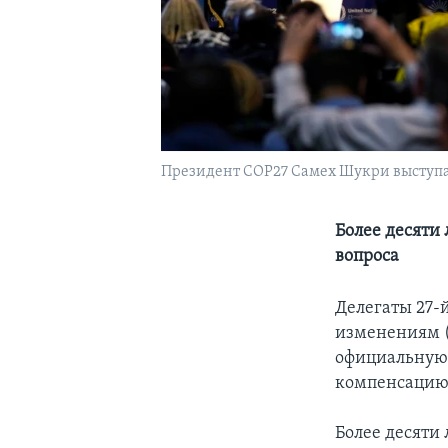
Президент COP27 Самех Шукри выступае
Более десяти
вопроса
Делегаты 27-
изменениям (
официальную 
компенсацию 
Более десяти