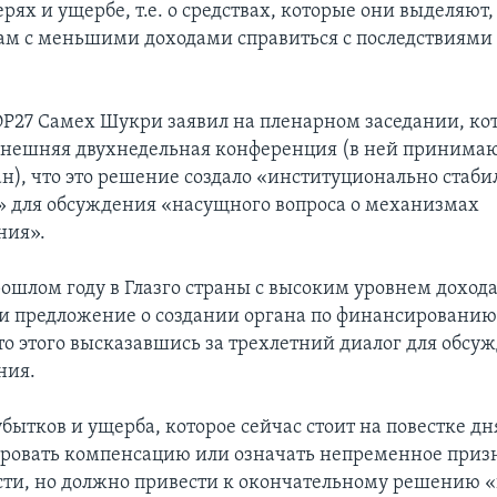
ерях и ущербе, т.е. о средствах, которые они выделяют,
ам с меньшими доходами справиться с последствиями 
P27 Самех Шукри заявил на пленарном заседании, к
нешняя двухнедельная конференция (в ней принимаю
ан), что это решение создало «институционально стаби
» для обсуждения «насущного вопроса о механизмах
ния».
рошлом году в Глазго страны с высоким уровнем доход
и предложение о создании органа по финансированию
то этого высказавшись за трехлетний диалог для обсу
ния.
ытков и ущерба, которое сейчас стоит на повестке дн
ировать компенсацию или означать непременное приз
сти, но должно привести к окончательному решению «