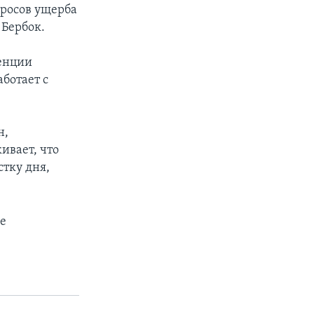
просов ущерба
 Бербок.
ренции
ботает с
н,
ивает, что
стку дня,
ие