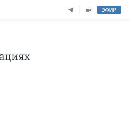
ЭФИР
сациях