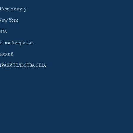
А за минуту
New York
VOA
олоса Америки»
ийский
ПРАВИТЕЛЬСТВА США