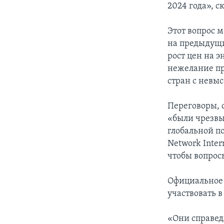
2024 года», с
Этот вопрос 
на предыдущи
рост цен на 
нежелание пра
стран с невы
Переговоры, 
«были чрезвы
глобальной п
Network Inter
чтобы вопрос
Официальное 
участвовать 
«Они справед