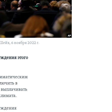
йх, 6 ноября 2022 г.
уждения этого
лиматическим
лючить в
ы выплачивать
климата.
суждения