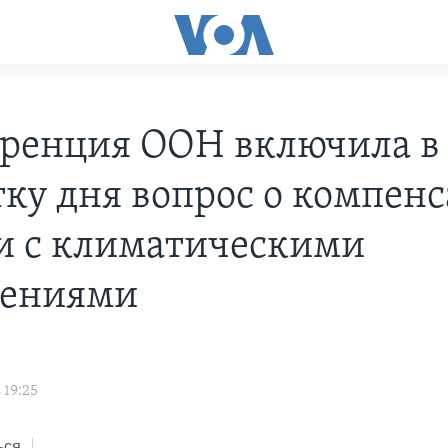
ренция ООН включила в
тку дня вопрос о компен
зи с климатическими
нениями
 19:25
ься