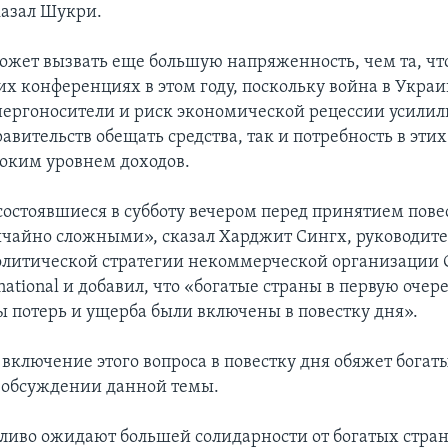
казал Шукри.
может вызвать еще большую напряженность, чем та, чт
х конференциях в этом году, поскольку война в Украи
энергоносители и риск экономической рецессии усилил
вительств обещать средства, так и потребность в этих
соким уровнем доходов.
состоявшиеся в субботу вечером перед принятием пове
чайно сложными», сказал Харджит Сингх, руководите
олитической стратегии некоммерческой организации C
national и добавил, что «богатые страны в первую очере
ы потерь и ущерба были включены в повестку дня».
включение этого вопроса в повестку дня обяжет богат
в обсуждении данной темы.
ливо ожидают большей солидарности от богатых стран