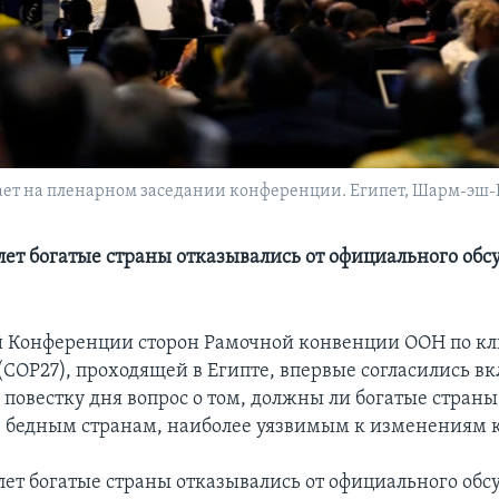
т на пленарном заседании конференции. Египет, Шарм-эш-Ше
 лет богатые страны отказывались от официального обс
й Конференции сторон Рамочной конвенции ООН по к
COP27), проходящей в Египте, впервые согласились вк
повестку дня вопрос о том, должны ли богатые стран
бедным странам, наиболее уязвимым к изменениям 
 лет богатые страны отказывались от официального об