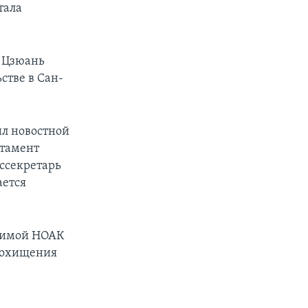
тала
н Цзюань
стве в Сан-
л новостной
ртамент
оссекретарь
ается
одимой НОАК
похищения