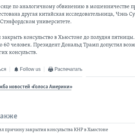
сяце по аналогичному обвинению в мошенничестве п
естована другая китайская исследовательница, Чэнь Су
 Стэнфордском университете.
 закрыть консульство в Хьюстоне до полудня пятницы
ло 60 человек. Президент Дональд Трамп допустил воз
гих консульств.
ься
Follow us
Распечатать
жба новостей «Голоса Америки»
также
л причину закрытия консульства КНР в Хьюстоне