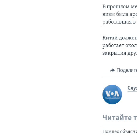
В прошлом ме
визы была ар
работавшая в
Китай должен
работает око
закрытия дру
Поделит
Слу
Читайте 
Помпео объясни