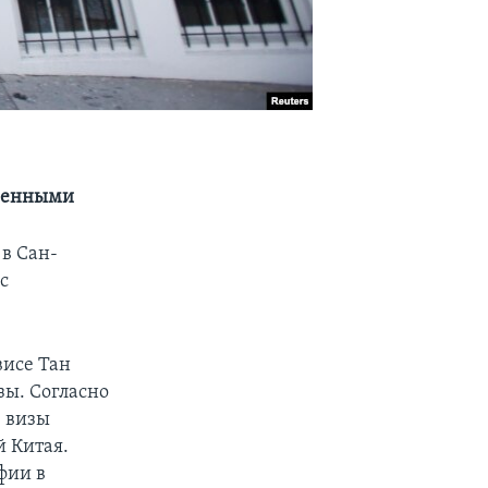
военными
 в Сан-
с
висе Тан
ы. Согласно
е визы
й Китая.
фии в