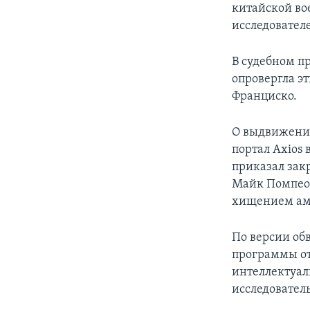
китайской во
исследовател
В судебном п
опровергла эт
Франциско.
О выдвижени
портал Axios 
приказал закр
Майк Помпео 
хищением аме
По версии об
программы о
интеллектуал
исследовател