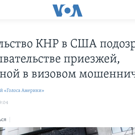
льство КНР в США подоз
ывательстве приезжей,
ной в визовом мошеннич
ей «Голоса Америки»
9:04
ься