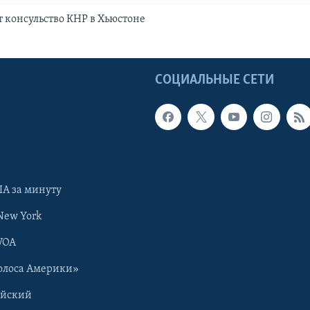
 консульство КНР в Хьюстоне
Ы
СОЦИАЛЬНЫЕ СЕТИ
А за минуту
New York
VOA
олоса Америки»
ийский