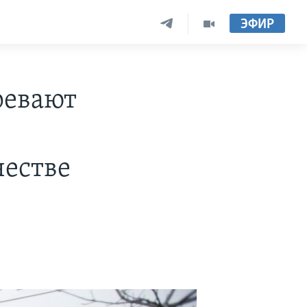
ЭФИР
ревают
естве