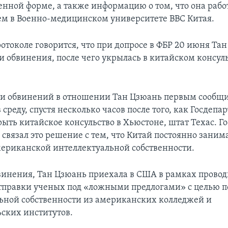
енной форме, а также информацию о том, что она рабо
ем в Военно-медицинском университете ВВС Китая.
ротоколе говорится, что при допросе в ФБР 20 июня Та
и обвинения, после чего укрылась в китайском консуль
и обвинений в отношении Тан Цзюань первым сообщи
в среду, спустя несколько часов после того, как Госдепа
ыть китайское консульство в Хьюстоне, штат Техас. Г
связал это решение с тем, что Китай постоянно заним
риканской интеллектуальной собственности.
винения, Тан Цзюань приехала в США в рамках пров
тправки ученых под «ложными предлогами» с целью 
ьной собственности из американских колледжей и
ьских институтов.