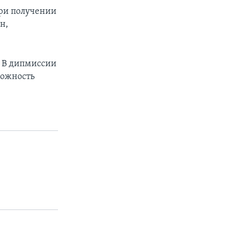
ри получении
н,
. В дипмиссии
можность