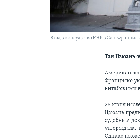
Вход в консульство КНР в Сан-Францис
Тан Цзюань о
Американская 
Франциско ук
китайскими 
26 июня иссл
Цзюань предъ
судебным док
утверждала, ч
Однако позже