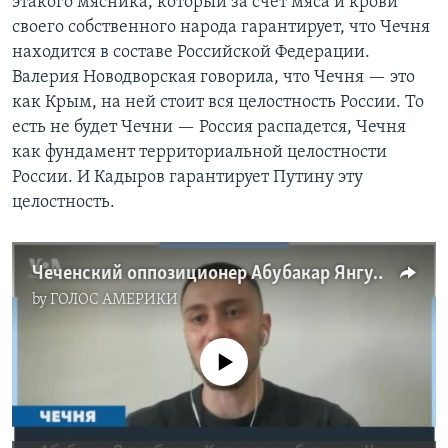
этакого мясника, который за счет мяса и крови
своего собственного народа гарантирует, что Чечня
находится в составе Российской Федерации.
Валерия Новодворская говорила, что Чечня — это
как Крым, на ней стоит вся целостность России. То
есть не будет Чечни — Россия распадется, Чечня
как фундамент территориальной целостности
России. И Кадыров гарантирует Путину эту
целостность.
Чеченский оппозиционер Абубакар Янгулбаев – о чеченцах, воюющих в Украине, и о свободной Чечне
by
ГОЛОС АМЕРИКИ
No media source currently available