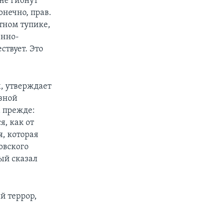
 не гибнут
онечно, прав.
тном тупике,
енно-
ствует. Это
х, утверждает
езной
а прежде:
я, как от
, которая
овского
ый сказал
й террор,