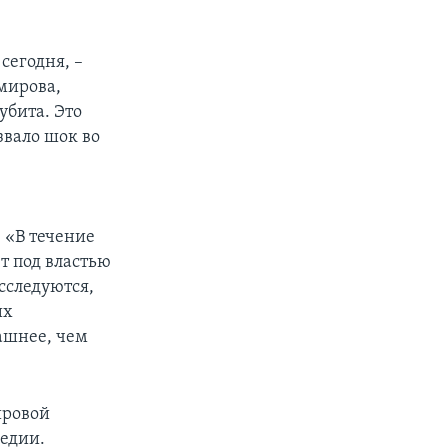
сегодня, –
емирова,
убита. Это
звало шок во
и
 «В течение
т под властью
сследуются,
их
ашнее, чем
ировой
гедии.