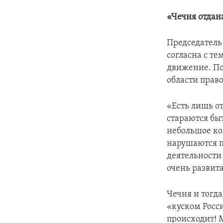
«Чечня отдан
Председатель
согласна с те
движение. По
области прав
«Есть лишь о
стараются бы
небольшое ко
нарушаются п
деятельности
очень развит
Чечня и тогд
«куском Росс
происходит! 