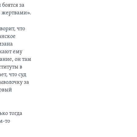
 боятся за
и жертвами».
ворит, что
анское
амзана
скают ему
ание, он там
ституты в
т, что суд
ыволочку за
ервый
ько тогда
м-то