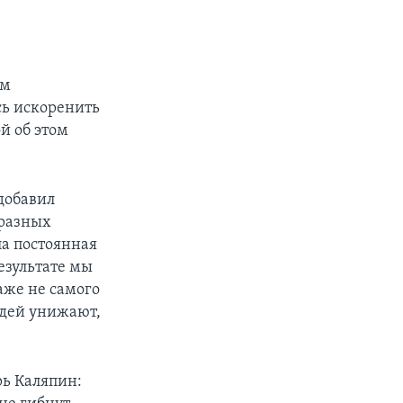
ем
сь искоренить
й об этом
добавил
бразных
а постоянная
езультате мы
аже не самого
юдей унижают,
рь Каляпин: