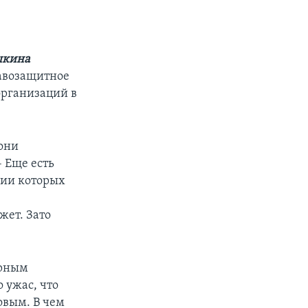
шкина
равозащитное
рганизаций в
они
– Еще есть
нии которых
жет. Зато
арным
 ужас, что
овым. В чем