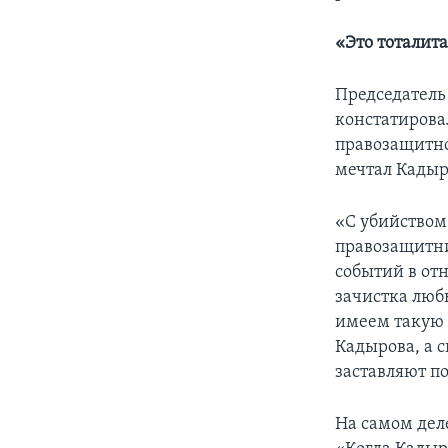
«Это тоталит
Председатель
констатирова
правозащитное
мечтал Кадыр
«С убийством
правозащитни
событий в от
зачистка люб
имеем такую 
Кадырова, а 
заставляют по
На самом дел