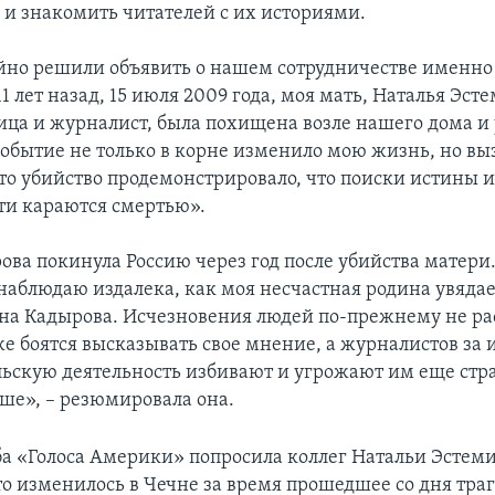
, и знакомить читателей с их историями.
но решили объявить о нашем сотрудничестве именно 
11 лет назад, 15 июля 2009 года, моя мать, Наталья Эст
ца и журналист, была похищена возле нашего дома и 
событие не только в корне изменило мою жизнь, но вы
Это убийство продемонстрировало, что поиски истины 
ти караются смертью».
ова покинула Россию через год после убийства матери.
 наблюдаю издалека, как моя несчастная родина увядае
на Кадырова. Исчезновения людей по-прежнему не ра
же боятся высказывать свое мнение, а журналистов за 
льcкую деятельность избивают и угрожают им еще стр
ьше», – резюмировала она.
ба «Голоса Америки» попросила коллег Натальи Эстем
то изменилось в Чечне за время прошедшее со дня тра