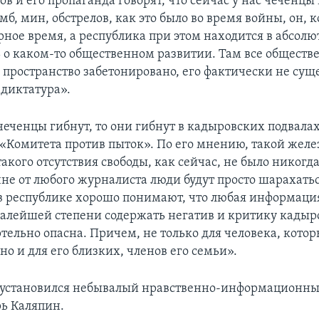
в и его пропаганда говорят, что сейчас у нас чеченцы
мб, мин, обстрелов, как это было во время войны, он, к
рное время, а республика при этом находится в абсолю
ь о каком-то общественном развитии. Там все обществ
пространство забетонировано, его фактически не суще
 диктатура».
чеченцы гибнут, то они гибнут в кадыровских подвала
 «Комитета против пыток». По его мнению, такой жел
акого отсутствия свободы, как сейчас, не было никогд
не от любого журналиста люди будут просто шарахатьс
 в республике хорошо понимают, что любая информация
 малейшей степени содержать негатив и критику кадыр
тельно опасна. Причем, не только для человека, котор
 но и для его близких, членов его семьи».
 установился небывалый нравственно-информационны
ь Каляпин.