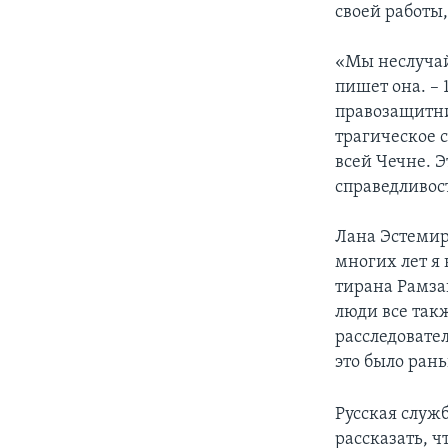
своей работы
«Мы неслучай
пишет она. – 
правозащитни
трагическое 
всей Чечне. 
справедливос
Лана Эстемир
многих лет я
тирана Рамза
люди все так
расследовате
это было ран
Русская служ
рассказать, ч