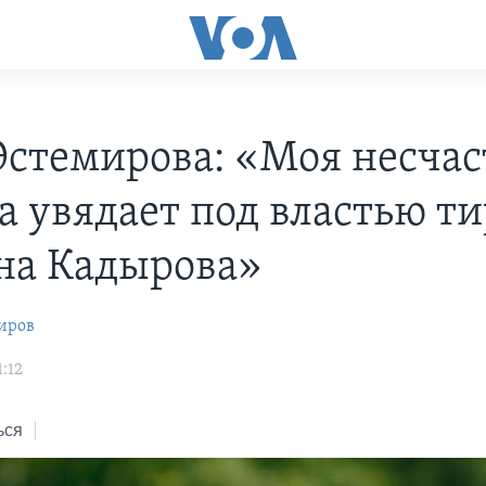
Эстемирова: «Моя несчас
а увядает под властью т
на Кадырова»
иров
:12
ься