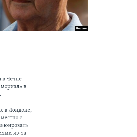
и в Чечне
емориал» в
.
с в Лондоне,
вместно с
рвьюировать
иями из-за