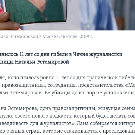
льи Эстемировой в Москве. 16 июля 2009 г.
нилось 11 лет со дня гибели в Чечне журналистки
тницы Натальи Эстемировой
юля, исполнилось ровно 11 лет со дня трагической гибел
 правозащитницы, сотрудницы представительства «М
льи Эстемировой. Ее убийцы до их пор не установлены
Лана Эстемирова, дочь правозащитницы, живущая сейча
пуске своего нового подкаста, который будет делать со
ведливость для журналистов». Лана собирается инте
из разных стран, которые сталкиваются с преследован