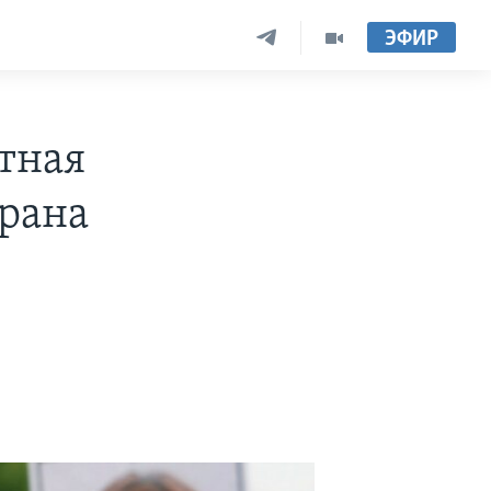
ЭФИР
тная
ирана