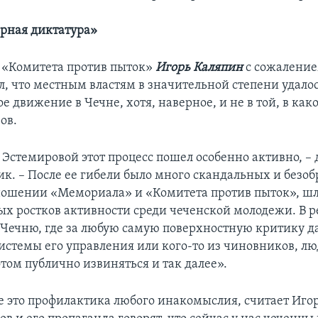
арная диктатура»
 «Комитета против пыток»
Игорь Каляпин
с сожалени
л, что местным властям в значительной степени удало
 движение в Чечне, хотя, наверное, и не в той, в како
ов.
 Эстемировой этот процесс пошел особенно активно, – 
к. – После ее гибели было много скандальных и безо
ношении «Мемориала» и «Комитета против пыток», шл
ых ростков активности среди чеченской молодежи. В р
Чечню, где за любую самую поверхностную критику д
системы его управления или кого-то из чиновников, л
том публично извиняться и так далее».
е это профилактика любого инакомыслия, считает Иго