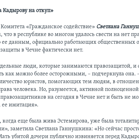
а Кадырову на откуп»
 Комитета «Гражданское содействие»
Светлана Ганну
м, что в республике во многом удалось свести на нет п
 ее данным, официально работающих общественных о
озащиты в Чечне фактически нет.
тдельные люди, которые занимаются правозащитой, и 
ть как можно более осторожными, – подчеркнула она. 
личество юристов, помогающих тем людям, в отноше
рава человека. Но, разумеется, активной полноценной
 правозащитников на сегодня в Чечне нет и быть не мо
а ее имитация».
а, когда еще была жива Эстемирова, уже была тоталит
ии», заметила Светлана Ганнушкина: «Но сейчас просто
Мать убитой дочери публично извиняется перед Кадыр