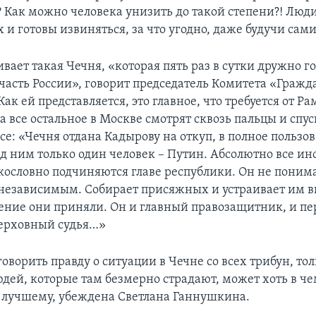
 Как можно человека унизить до такой степени?! Люди
 и готовы извиняться, за что угодно, даже будучи сам
вает такая Чечня, «которая пять раз в сутки дружно го
 часть России», говорит председатель Комитета «Гражд
Как ей представляется, это главное, что требуется от Р
а все остальное в Москве смотрят сквозь пальцы и спу
е: «Чечня отдана Кадырову на откуп, в полное пользов
ад ним только один человек – Путин. Абсолютно все ин
кословно подчиняются главе республики. Он не понимае
независимым. Собирает присяжных и устраивает им в
шение они приняли. Он и главный правозащитник, и п
верховный судья…»
оворить правду о ситуации в Чечне со всех трибун, тол
дей, которые там безмерно страдают, может хоть в че
 лучшему, убеждена Светлана Ганнушкина.