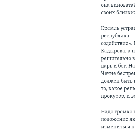
она виновата?
своих близких
Кремль устраи
республика –
содействие». 
Кадырова, а н
решительно вс
царь и бог. Н
Чечне беспре
должен быть 
то, какое ре
прокурор, и 
Надо громко г
положение лю
измениться к