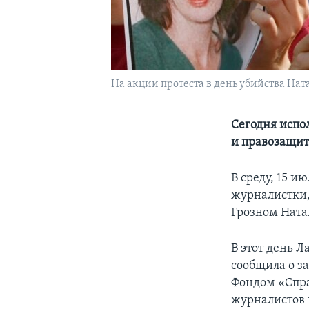
На акции протеста в день убийства Ната
Сегодня испол
и правозащи
В среду, 15 и
журналистки,
Грозном Ната
В этот день 
сообщила о за
Фондом «Спра
журналистов 