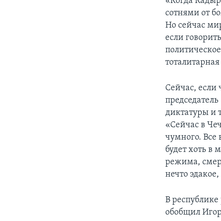
«Когда Кадыро
сотнями от бо
Но сейчас ми
если говорит
политическое 
тоталитарная
Сейчас, если 
председатель
диктатуры и т
«Сейчас в Чеч
чумного. Все
будет хоть в
режима, смер
нечто эдакое,
В республике
обобщил Игор