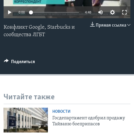
Learning English
0:00
4:48
Прямая ссылка
СОЦИАЛЬНЫЕ СЕТИ
Конфликт Google, Starbucks и
сообщества ЛГБТ
Языки
Поделиться
Читайте также
НОВОСТИ
Госдепартамент одобрил продажу
Тайваню боеприпасов