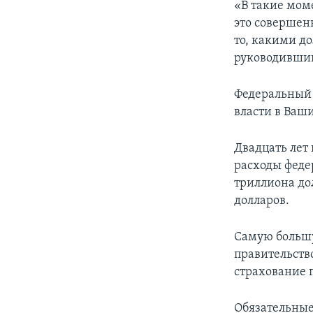
«В такие моме
это совершен
то, какими д
руководивший
Федеральный 
власти в Ваш
Двадцать лет
расходы феде
триллиона дол
долларов.
Самую большу
правительств
страхование 
Обязательные