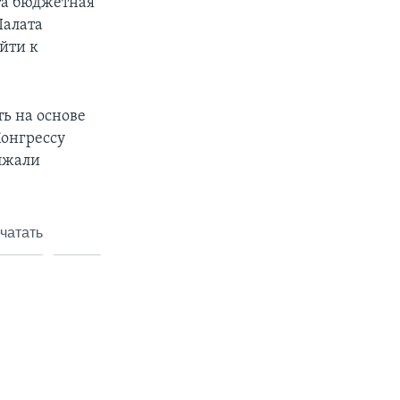
та бюджетная
Палата
йти к
ть на основе
онгрессу
лжали
чатать