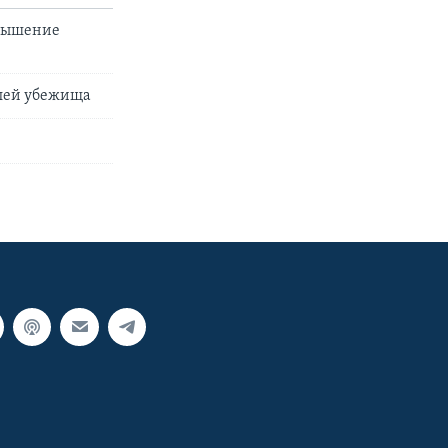
овышение
елей убежища