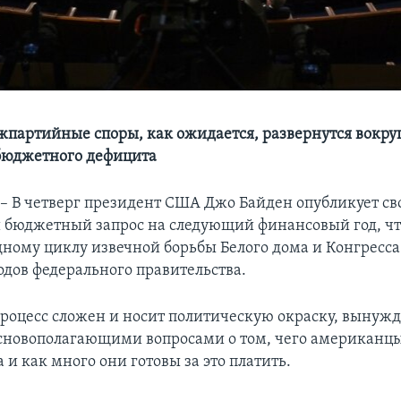
партийные споры, как ожидается, развернутся вокруг
бюджетного дефицита
В четверг президент США Джо Байден опубликует св
бюджетный запрос на следующий финансовый год, чт
дному циклу извечной борьбы Белого дома и Конгресса
одов федерального правительства.
оцесс сложен и носит политическую окраску, вынужд
сновополагающими вопросами о том, чего американцы
 и как много они готовы за это платить.