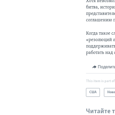
Хотя невозмо
битва, истор
представител
соглашению п
Когда такое с
«резолюций о
поддерживать
работать над
Поделит
This item is part of
США
Ново
Читайте 