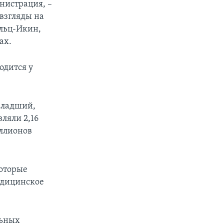
инистрация, –
взгляды на
ольц-Икин,
ах.
одится у
младший,
ляли 2,16
иллионов
оторые
медицинское
льных