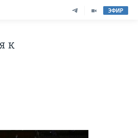
ЭФИР
я к