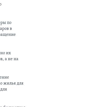
о
еры по
аров в
кращение
 но их
, а не на
щение
о жилья для
 для