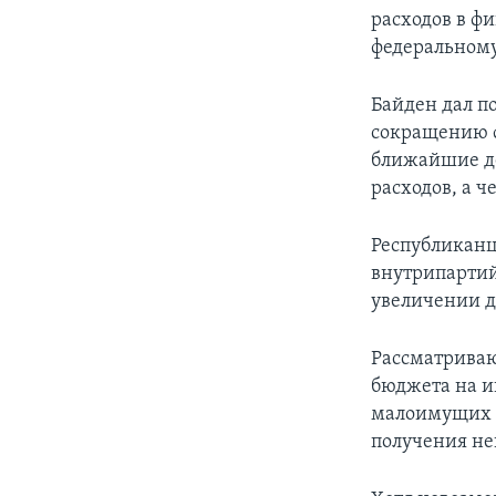
расходов в фи
федеральному 
Байден дал п
сокращению ф
ближайшие де
расходов, а 
Республиканц
внутрипартий
увеличении д
Рассматриваю
бюджета на и
малоимущих а
получения не