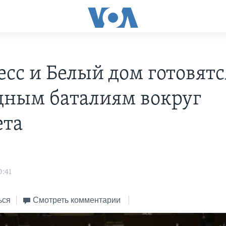
есс и Белый дом готовятс
дным баталиям вокруг
та
0:41
ься
Смотреть комментарии