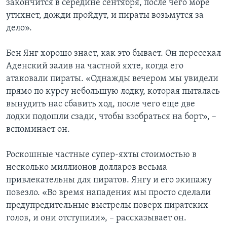
закончится в середине сентября, после чего море
утихнет, дожди пройдут, и пираты возьмутся за
Learning English
дело».
СОЦИАЛЬНЫЕ СЕТИ
Бен Янг хорошо знает, как это бывает. Он пересекал
Аденский залив на частной яхте, когда его
атаковали пираты. «Однажды вечером мы увидели
прямо по курсу небольшую лодку, которая пыталась
Языки
вынудить нас сбавить ход, после чего еще две
лодки подошли сзади, чтобы взобраться на борт», –
вспоминает он.
Роскошные частные супер-яхты стоимостью в
несколько миллионов долларов весьма
привлекательны для пиратов. Янгу и его экипажу
повезло. «Во время нападения мы просто сделали
предупредительные выстрелы поверх пиратских
голов, и они отступили», – рассказывает он.