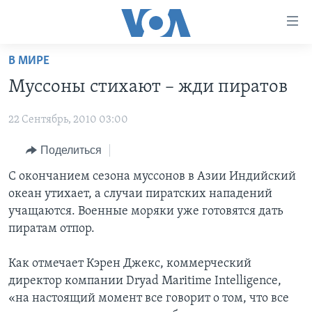
Линки
доступности
Перейти
В МИРЕ
на
ГЛАВНОЕ
Муссоны стихают – жди пиратов
основной
ПРОГРАММЫ
контент
22 Сентябрь, 2010 03:00
ПРОЕКТЫ
Перейти
АМЕРИКА
к
ЭКСПЕРТИЗА
Поделиться
НОВОСТИ ЗА МИНУТУ
УЧИМ АНГЛИЙСКИЙ
основной
ИНТЕРВЬЮ
ИТОГИ
НАША АМЕРИКАНСКАЯ ИСТОРИЯ
С окончанием сезона муссонов в Азии Индийский
навигации
океан утихает, а случаи пиратских нападений
Перейти
ФАКТЫ ПРОТИВ ФЕЙКОВ
ПОЧЕМУ ЭТО ВАЖНО?
А КАК В АМЕРИКЕ?
учащаются. Военные моряки уже готовятся дать
в
ЗА СВОБОДУ ПРЕССЫ
ДИСКУССИЯ VOA
АРТЕФАКТЫ
пиратам отпор.
поиск
УЧИМ АНГЛИЙСКИЙ
ДЕТАЛИ
АМЕРИКАНСКИЕ ГОРОДКИ
Как отмечает Кэрен Джекс, коммерческий
ВИДЕО
НЬЮ-ЙОРК NEW YORK
ТЕСТЫ
директор компании Dryad Maritime Intelligence,
«на настоящий момент все говорит о том, что все
ПОДПИСКА НА НОВОСТИ
АМЕРИКА. БОЛЬШОЕ ПУТЕШЕСТВИЕ