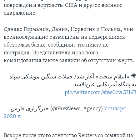
повреждены вертолеты США и другое военное
снаряжение.
Однако Германия, Дания, Норвегия и Польша, чьи
военнослужащие размещены на подвергшихся
обстрелам базах, сообщили, что никто не
пострадал. Представители иракского
командования также заявили об отсутствии жертв.
🎥 «انتقام سخت» آغاز شد/ حملات سنگین موشکی سپاه
به پایگاه آمریکایی عین‌الاسد
pic.twitter.com/sbw0cwGH6B
— خبرگزاری فارس (@FarsNews_Agency)
7 января
2020 г.
Вскоре после этого агентство Reuters со ссылкой на