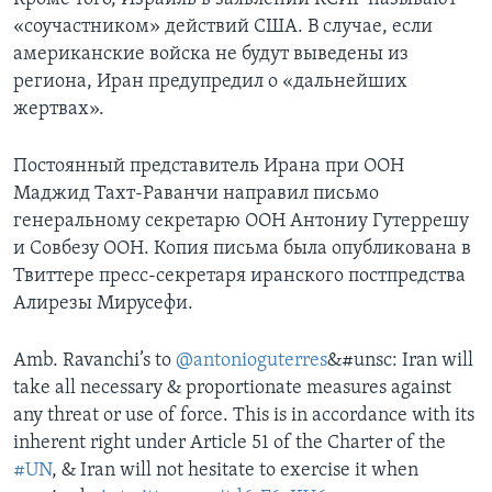
«соучастником» действий США. В случае, если
американские войска не будут выведены из
региона, Иран предупредил о «дальнейших
жертвах».
Постоянный представитель Ирана при ООН
Маджид Тахт-Раванчи направил письмо
генеральному секретарю ООН Антониу Гутеррешу
и Совбезу ООН. Копия письма была опубликована в
Твиттере пресс-секретаря иранского постпредства
Алирезы Мирусефи.
Amb. Ravanchi’s to
@antonioguterres
&#unsc: Iran will
take all necessary & proportionate measures against
any threat or use of force. This is in accordance with its
inherent right under Article 51 of the Charter of the
#UN
, & Iran will not hesitate to exercise it when