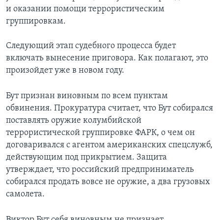
и оказании помощи террористическим
Learning English
группировкам.
СОЦИАЛЬНЫЕ СЕТИ
Следующий этап судебного процесса будет
включать вынесение приговора. Как полагают, это
произойдет уже в новом году.
Языки
Бут признан виновным по всем пунктам
обвинения. Прокуратура считает, что Бут собирался
поставлять оружие колумбийской
террористической группировке ФАРК, о чем он
договаривался с агентом американских спецслужб,
действующим под прикрытием. Защита
утверждает, что российский предприниматель
собирался продать вовсе не оружие, а два грузовых
самолета.
Виктор Бут себя виновным не признает.