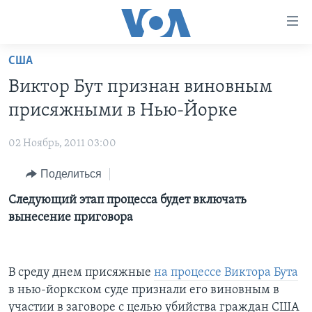
Линки
доступности
Перейти
США
на
ГЛАВНОЕ
Виктор Бут признан виновным
основной
ПРОГРАММЫ
контент
присяжными в Нью-Йорке
ПРОЕКТЫ
Перейти
АМЕРИКА
к
02 Ноябрь, 2011 03:00
ЭКСПЕРТИЗА
НОВОСТИ ЗА МИНУТУ
УЧИМ АНГЛИЙСКИЙ
основной
Поделиться
ИНТЕРВЬЮ
ИТОГИ
НАША АМЕРИКАНСКАЯ ИСТОРИЯ
навигации
Перейти
ФАКТЫ ПРОТИВ ФЕЙКОВ
Следующий этап процесса будет включать
ПОЧЕМУ ЭТО ВАЖНО?
А КАК В АМЕРИКЕ?
в
вынесение приговора
ЗА СВОБОДУ ПРЕССЫ
ДИСКУССИЯ VOA
АРТЕФАКТЫ
поиск
УЧИМ АНГЛИЙСКИЙ
ДЕТАЛИ
АМЕРИКАНСКИЕ ГОРОДКИ
В среду днем присяжные
на процессе Виктора Бута
ВИДЕО
НЬЮ-ЙОРК NEW YORK
ТЕСТЫ
в нью-йоркском суде признали его виновным в
ПОДПИСКА НА НОВОСТИ
АМЕРИКА. БОЛЬШОЕ ПУТЕШЕСТВИЕ
участии в заговоре с целью убийства граждан США