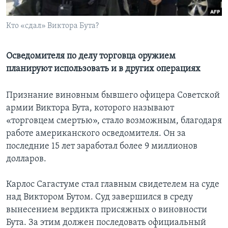
Learning English
Кто «сдал» Виктора Бута?
СОЦИАЛЬНЫЕ СЕТИ
Осведомителя по делу торговца оружием
планируют использовать и в других операциях
Языки
Признание виновным бывшего офицера Советской
армии Виктора Бута, которого называют
«торговцем смертью», стало возможным, благодаря
работе американского осведомителя. Он за
последние 15 лет заработал более 9 миллионов
долларов.
Карлос Сагастуме стал главным свидетелем на суде
над Виктором Бутом. Суд завершился в среду
вынесением вердикта присяжных о виновности
Бута. За этим должен последовать официальный