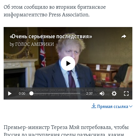
Об этом сообщило во вторник британское
информагентство Press Association.
«Очень серьезные последствия»
by
ГОЛОС АМЕРИКИ
No media source currently available
0:00
2:37
Прямая ссылка
Премьер-министр Тереза Мэй потребовала, чтобы
Россия до наступления среды разъяснила, каким