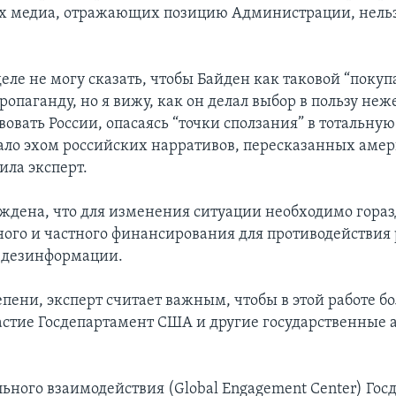
х медиа, отражающих позицию Администрации, нельз
еле не могу сказать, чтобы Байден как таковой “покуп
опаганду, но я вижу, как он делал выбор в пользу не
овать России, опасаясь “точки сползания” в тотальную
тало эхом российских нарративов, пересказанных ам
ила эксперт.
еждена, что для изменения ситуации необходимо гора
ного и частного финансирования для противодействия
 дезинформации.
епени, эксперт считает важным, чтобы в этой работе б
стие Госдепартамент США и другие государственные а
льного взаимодействия (Global Engagement Center) Го