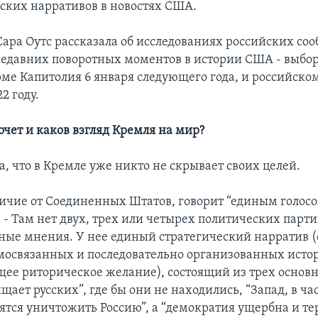
ских нарративов в новостях США.
Сара Оутс рассказала об исследованиях российских со
недавних поворотных моментов в истории США - выбор
ме Капитолия 6 января следующего года, и российско
2 году.
очет и каков взгляд Кремля на мир?
, что в Кремле уже никто не скрывает своих целей.
личие от Соединенных Штатов, говорит “единым голосом
 - Там нет двух, трех или четырех политических парт
ные мнения. У нее единый стратегический нарратив (
мосвязанных и последовательно организованных исто
щее риторическое желание), состоящий из трех основ
щает русских”, где бы они не находились, “Запад, в ч
ятся уничтожить Россию”, а “демократия ущербна и те