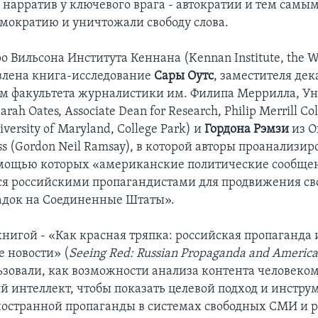
 нарратив у ключевого врага - автократии и тем самы
мократию и уничтожали свободу слова.
о Вильсона Института Кеннана (Kennan Institute, the W
влена книга-исследование
Сары Оутс
, заместителя дек
м факультета журналистики им. Филипа Меррилла, У
ah Oates, Associate Dean for Research, Philip Merrill Col
iversity of Maryland, College Park) и
Гордона Рэмзи
из O
ess (Gordon Neil Ramsay), в которой авторы проанализи
омощью которых «американские политические сообще
ся российскими пропагандистами для продвижения сво
адок на Соединенные Штаты».
книгой - «Как красная тряпка: российская пропаганда 
 новости» (
Seeing Red: Russian Propaganda and Americ
ьзовали, как возможности анализа контента человеком
й интеллект, чтобы показать целевой подход и инстру
остранной пропаганды в системах свободных СМИ и 