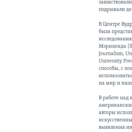
заимствовали
подрывали де
В Центре Вудр
была предста
исследования
Мэриленда (Sar
Journalism, Un
University Pr
способы, с п
использовать
на мир и нап
В работе над 
американские
авторы испол
искусственны
выявления ин