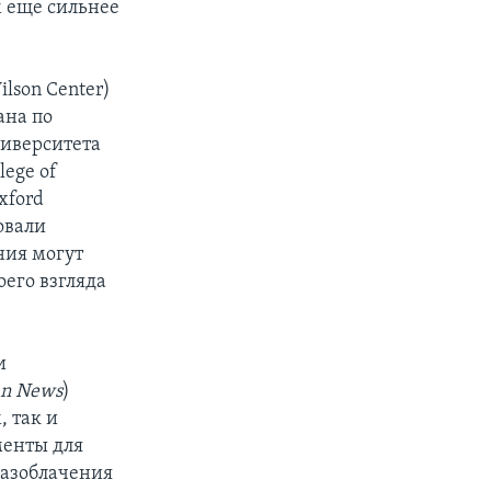
м еще сильнее
ilson Center)
ана по
ниверситета
lege of
xford
ровали
ния могут
его взгляда
и
an News
)
, так и
менты для
разоблачения