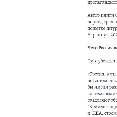
пропагандист
Автор книги 
период трех 
попытке штур
Украину в 202
Чего Россия х
Оутс убеждена
«Россия, в от
пояснила она.
бы имели раз
система взаи
разделяют об
“Кремль защи
и США, стрем