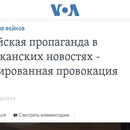
ИВ ФЕЙКОВ
йская пропаганда в
канских новостях -
ированная провокация
24 19:50
ься
Смотреть комментарии