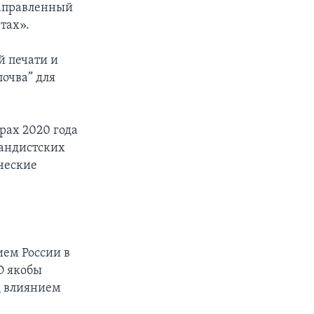
направленный
тах».
й печати и
почва” для
рах 2020 года
гандистских
ческие
ием России в
О якобы
од влиянием