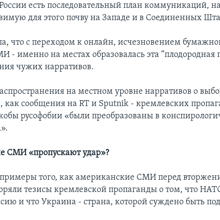
у России есть последовательный план коммуникаций, 
звимую для этого почву на Западе и в Соединенных Шта
ла, что с переходом к онлайн, исчезновением бумажно
И - именно на местах образовалась эта “плодородная 
ния чужих нарративов.
аспространения на местном уровне нарративов о выбо
а, как сообщения на RT и Sputnik - кремлевских пропа
 якобы русофобии «были преобразованы в конспирологи
».
е СМИ «пропускают удар»?
 примеры того, как американские СМИ перед вторжен
оряли тезисы кремлевской пропаганды о том, что НАТ
ссию и что Украина - страна, которой суждено быть п