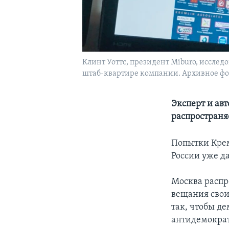
Клинт Уоттс, президент Miburo, иссл
штаб-квартире компании. Архивное фо
Эксперт и авт
распространя
Попытки Крем
России уже д
Москва распр
вещания свои
так, чтобы д
антидемокра