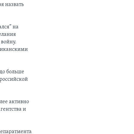
я назвать
ался” на
желания
 войну.
ериканскими
здо больше
 российской
олее активно
гентства и
сдепаратмента