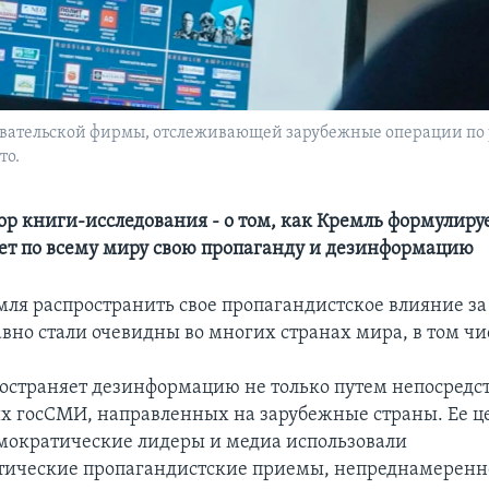
едовательской фирмы, отслеживающей зарубежные операции п
то.
ор книги-исследования - о том, как Кремль формулиру
ет по всему миру свою пропаганду и дезинформацию
ля распространить свое пропагандистское влияние за
авно стали очевидны во многих странах мира, в том чи
остраняет дезинформацию не только путем непосредс
х госСМИ, направленных на зарубежные страны. Ее це
емократические лидеры и медиа использовали
тические пропагандистские приемы, непреднамеренн