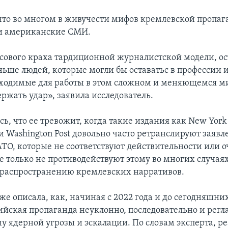
 что во многом в живучести мифов кремлевской пропа
и американские СМИ.
сового краха тардиционной журналистской модели, ост
ьше людей, которые могли бы оставатьс в профессии и
ходимые для работы в этом сложном и меняющемся м
ржать удар», заявила исследователь.
ь, что ее тревожит, когда такие издания как New York 
l и Washington Post довольно часто ретранслируют заяв
ТО, которые не соответствуют действительности или о
е только не противодействуют этому во многих случаях
 распространению кремлевских нарративов.
же описала, как, начиная с 2022 года и до сегодняшни
ийская пропаганда неуклонно, последовательно и рег
му ядерной угрозы и эскалации. По словам эксперта, 