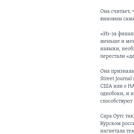
Она считает,
виновны сам
«Из-за финан
меньше и мен
навыки, необ
перестали «де
Она призналас
Street Journa
США или о НА
однобоки, и н
способствуют
Сара Оутс так
Курском росс
нагнетала те