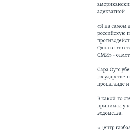
американски
адекватной
«Я на самом д
российскую пр
противодейств
Однако это с
СМИ» - отмет
Сара Оутс уб
государствен
пропаганде и
В какой-то ст
принимал уча
ведомства.
«Центр глоба