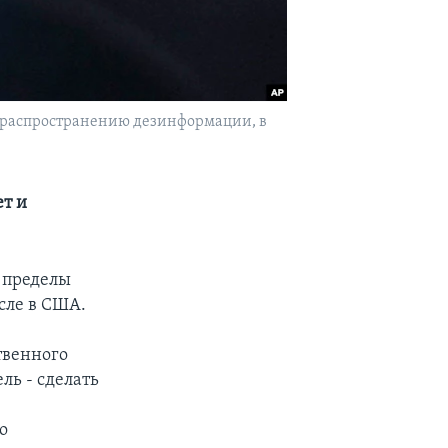
о распространению дезинформации, в
ет и
 пределы
сле в США.
твенного
ль - сделать
о