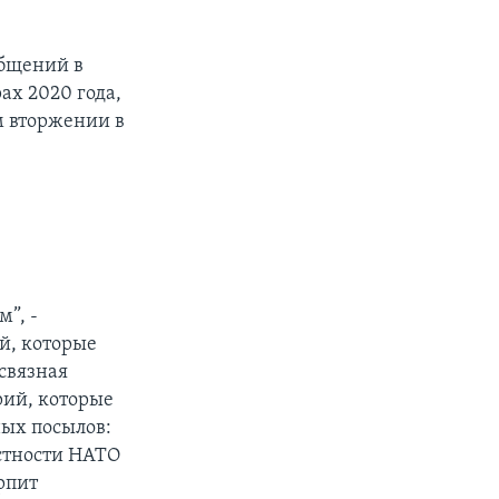
общений в
ах 2020 года,
м вторжении в
”, -
ий, которые
связная
рий, которые
ных посылов:
астности НАТО
рпит