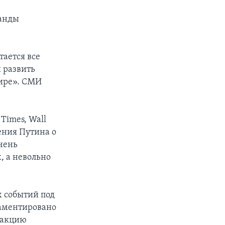
ганды
ается все
 развить
ире». СМИ
Times, Wall
ления Путина о
чень
, а невольно
х событий под
ламентировано
реакцию