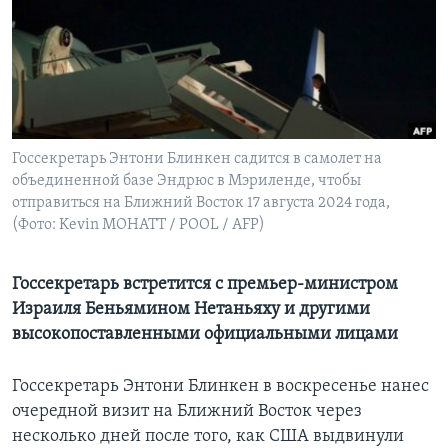
Learning English
СОЦИАЛЬНЫЕ СЕТИ
Госсекретарь Энтони Блинкен садится в самолет на
объединенной базе Эндрюс в Мэриленде, чтобы
Языки
отправиться на Ближний Восток 17 августа 2024 года,
(Фото: Kevin MOHATT / POOL / AFP)
Госсекретарь встретится с премьер-министром
Израиля Беньямином Нетаньяху и другими
высокопоставленными официальными лицами
Госсекретарь Энтони Блинкен в воскресенье нанес
очередной визит на Ближний Восток через
несколько дней после того, как США выдвинули