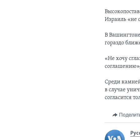
Высокопостав
Израиль «не с
В Вашингтоне
гораздо ближ
«Не хочу сгла
соглашению», 
Среди камней
в случае уни
согласится то
Поделит
Рус