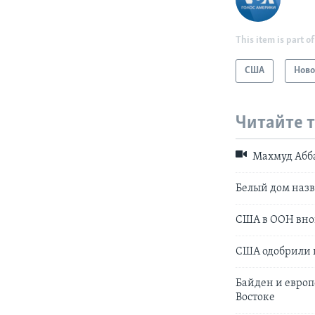
This item is part of
США
Ново
Читайте 
Махмуд Аббас
Белый дом наз
США в ООН внов
США одобрили п
Байден и европ
Востоке