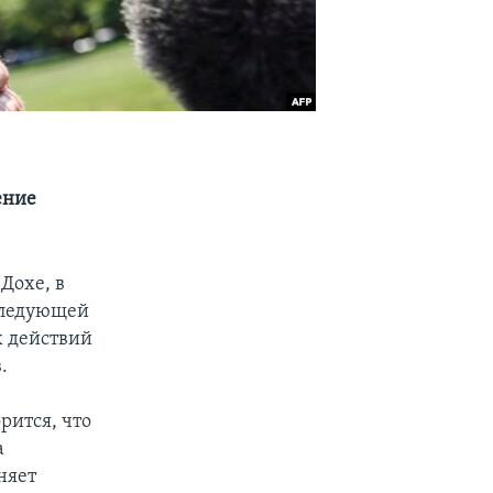
ение
Дохе, в
 следующей
х действий
.
рится, что
а
няет