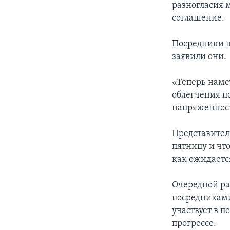
разногласия 
соглашение.
Посредники п
заявили они.
«Теперь наме
облегчения п
напряженност
Представитель
пятницу и чт
как ожидаетс
Очередной ра
посредниками
участвует в 
прогрессе.