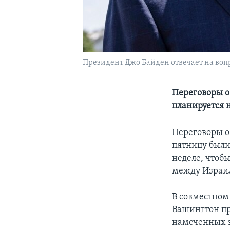
Президент Джо Байден отвечает на вопро
Переговоры о
планируется 
Переговоры о 
пятницу были
неделе, чтоб
между Израи
В совместном
Вашингтон пр
намеченных з