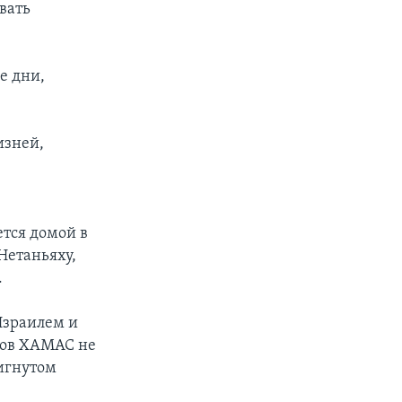
вать
е дни,
изней,
ется домой в
Нетаньяху,
.
Израилем и
ков ХАМАС не
тигнутом