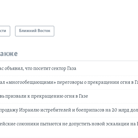
сти
Ближний Восток
также
 объявил, что посетит сектор Газа
вал «многообещающими» переговоры о прекращении огня в Г
ь призвали к прекращению огня в Газе
родажу Израилю истребителей и боеприпасов на 20 млрд до
ейские союзники пытаются не допустить новой эскалации на