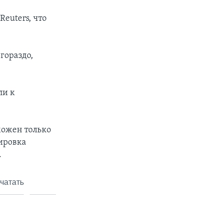
euters, что
гораздо,
ли к
можен только
ировка
.
чатать