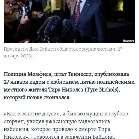
Learning English
СОЦИАЛЬНЫЕ СЕТИ
Президент Джо Байден общается c журналистами. 27
января 2023г.
Языки
Полиция Мемфиса, штат Теннесси, опубликовала
27 января кадры с избиением пятью полицейскими
местного жителя Тира Николса (Tyre Nichols),
который позже скончался
«Как и многие другие, я был возмущен и глубоко
огорчен, увидев ужасающую видеозапись
избиения, которое привело к смерти Тира
Николса», - говорится в заявлении Байдена.