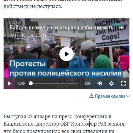
действиях не поступало.
Байден возмущен и огорчен избиением полицией Мемфиса 29-летнего американца
by
ГОЛОС АМЕРИКИ
No media source currently available
0:00
4:06
Прямая ссылка
Выступая 27 января на пресс-конференции в
Вашингтоне, директор ФБР Кристофер Рэй заявил,
что бюро предупредило все свои отделения на