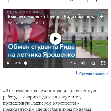
Бывшего морпеха Тревора Рида обменяли на летчика Константина Ярошенко
by
ГОЛОС АМЕРИКИ
No media source currently available
0:00
2:54
Прямая ссылка
«Я благодарен за неустанную и напряженную
работу, – говорится далее в документе, –
проведенную Роджером Карстенсом –
президентским спецпосланником по делам