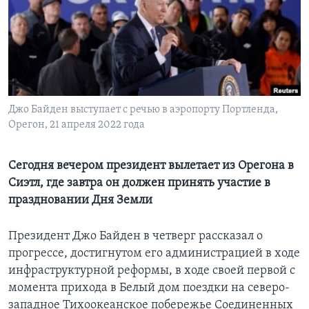
Learning English
СОЦИАЛЬНЫЕ СЕТИ
Джо Байден выступает с речью в аэропорту Портленда,
Орегон, 21 апреля 2022 года
Языки
Сегодня вечером президент вылетает из Орегона в
Сиэтл, где завтра он должен принять участие в
праздновании Дня Земли
Президент Джо Байден в четверг рассказал о
прогрессе, достигнутом его администрацией в ходе
инфраструктурной реформы, в ходе своей первой с
момента прихода в Белый дом поездки на северо-
западное Тихоокеанское побережье Соединенных