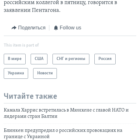
российским коллегой в пятницу, говорится в
заявлении Пентагона.
Поделиться
Follow us
This item is part of
В мире
США
СНГ и регионы
Россия
Украина
Новости
Читайте также
Камала Харрис встретилась в Мюнхене с главой НАТО и
лидерами стран Балтии
Блинкен предупредил о российских провокациях на
границе с Украиной