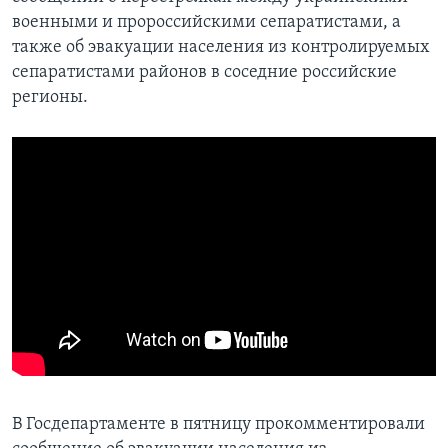
военными и пророссийскими сепаратистами, а
также об эвакуации населения из контролируемых
сепаратистами районов в соседние российские
регионы.
В Госдепартаменте в пятницу прокомментировали