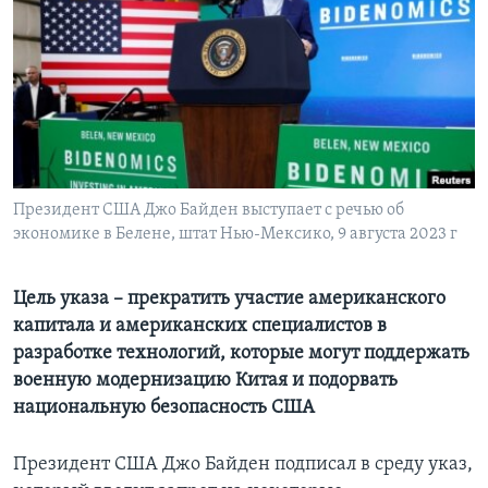
Learning English
СОЦИАЛЬНЫЕ СЕТИ
Языки
Президент США Джо Байден выступает с речью об
экономике в Белене, штат Нью-Мексико, 9 августа 2023 г
Цель указа – прекратить участие американского
капитала и американских специалистов в
разработке технологий, которые могут поддержать
военную модернизацию Китая и подорвать
национальную безопасность США
Президент США Джо Байден подписал в среду указ,