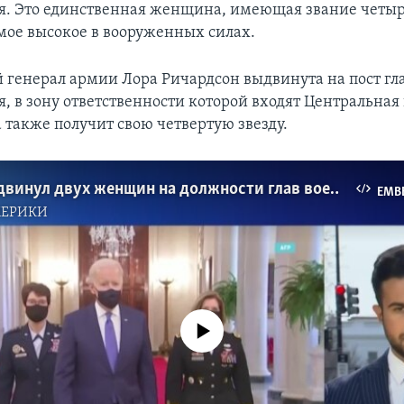
. Это единственная женщина, имеющая звание четыр
амое высокое в вооруженных силах.
 генерал армии Лора Ричардсон выдвинута на пост г
, в зону ответственности которой входят Центральная
 также получит свою четвертую звезду.
Байден выдвинул двух женщин на должности глав военных командований
EMB
МЕРИКИ
No media source currently available