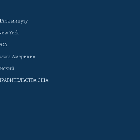
А за минуту
New York
VOA
олоса Америки»
ийский
ПРАВИТЕЛЬСТВА США