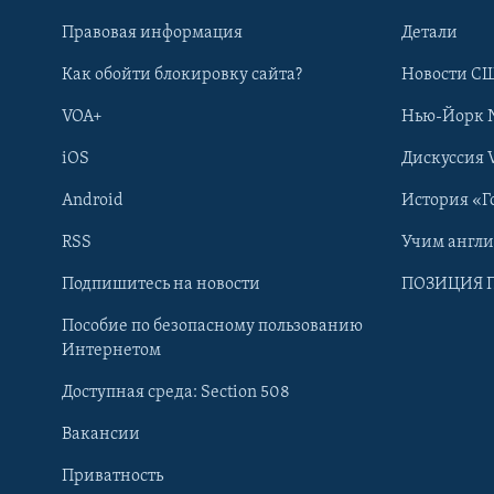
Правовая информация
Детали
Как обойти блокировку сайта?
Новости СШ
VOA+
Нью-Йорк 
iOS
Дискуссия 
Android
История «Г
RSS
Учим англ
Learning English
Подпишитесь на новости
ПОЗИЦИЯ 
Пособие по безопасному пользованию
СОЦИАЛЬНЫЕ СЕТИ
Интернетом
Доступная среда: Section 508
Вакансии
Приватность
Языки