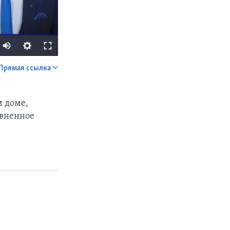
Прямая ссылка
SHARE
м доме,
авненное
px
width