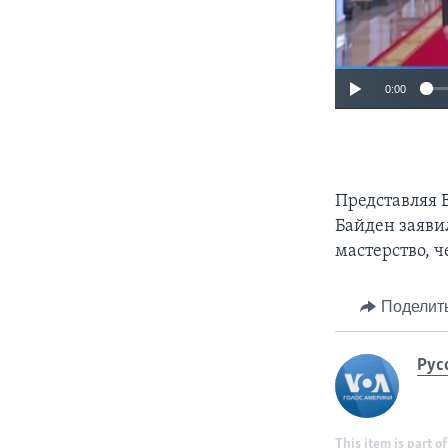
0:00
Представляя 
Байден заяви
мастерство, ч
Поделит
Рус
This item is part of