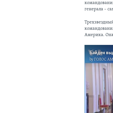
командования
генерала – с
Трехзвездный
командования
Америка. Она
by
ГОЛОС А