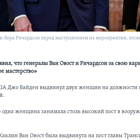
} и Лора Ричардсон перед выступлением на мероприятии, п
явил, что генералы Ван Овост и Ричардсон за свою кар
е мастерство»
А Джо Байден выдвинул двух женщин на должности 
й.
о одна женщина занимала столь высокий пост в воору
Жаклин Ван Овост была выдвинута на пост главы Транс