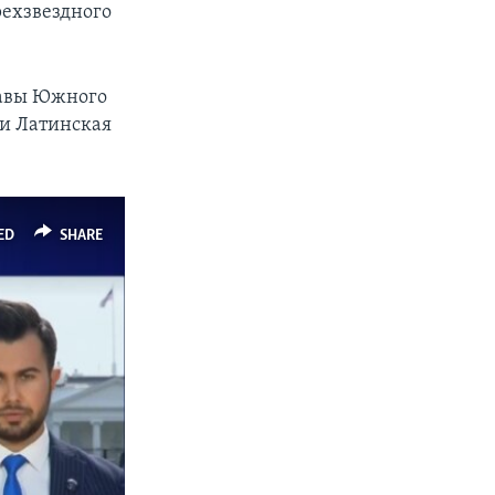
ехзвездного
лавы Южного
 и Латинская
ED
SHARE