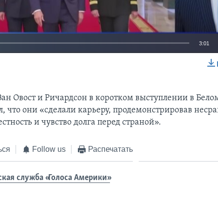
3:01
EMBED
Ван Овост и Ричардсон в коротком выступлении в Бело
л, что они «сделали карьеру, продемонстрировав неср
естность и чувство долга перед страной».
ься
Follow us
Распечатать
ская служба «Голоса Америки»