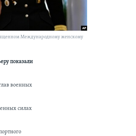
освященном Международному женскому
ьеру показали
глав военных
женных силах
портного