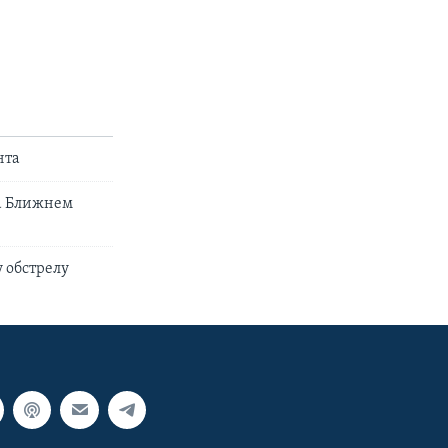
нта
а Ближнем
 обстрелу