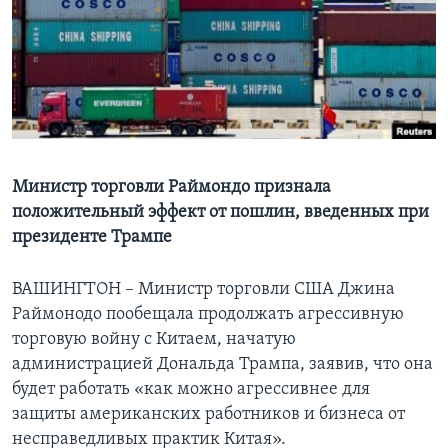
Learning English
СОЦИАЛЬНЫЕ СЕТИ
Языки
Министр торговли Раймондо признала
положительный эффект от пошлин, введенных при
президенте Трампе
ВАШИНГТОН – Министр торговли США Джина
Раймонодо пообещала продолжать агрессивную
торговую войну с Китаем, начатую
администрацией Дональда Трампа, заявив, что она
будет работать «как можно агрессивнее для
защиты американских работников и бизнеса от
несправедливых практик Китая».