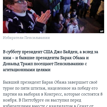
Learning English
СОЦИАЛЬНЫЕ СЕТИ
Избиратели Пенсильвании
Языки
В субботу президент США Джо Байден, а вслед за
ним – и бывшие президенты Барак Обама и
Дональд Трамп посещают Пенсильванию с
агитационными целями
Бывший президент Барак Обама завершает своё
турне по пяти штатам, нацеленное на победу его
партии на выборах в Конгресс, которые состоятся 8
ноября. В Питтсбурге он выступил перед
избирателями вместе с кандидатом в Сенат от