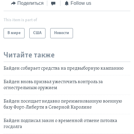
Поделиться
Follow us
This item is part of
В мире
США
Новости
Читайте также
Байден собирает средства на предвыборную кампанию
Байден вновь призвал ужесточить контроль за
огнестрельным оружием
Байден посещает недавно переименованную военную
базу Форт-Либерти в Северной Каролине
Байден подписал закон о временной отмене потолка
госдолга