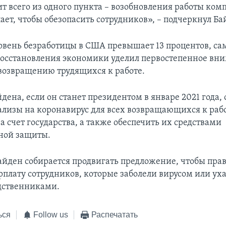
ит всего из одного пункта – возобновления работы ком
ает, чтобы обезопасить сотрудников», – подчеркнул Ба
овень безработицы в США превышает 13 процентов, са
восстановления экономики уделил первостепенное вн
возвращению трудящихся к работе.
дена, если он станет президентом в январе 2021 года,
ализы на коронавирус для всех возвращающихся к раб
а счет государства, а также обеспечить их средствами
ной защиты.
Байден собирается продвигать предложение, чтобы пра
рплату сотрудников, которые заболели вирусом или ух
дственниками.
ься
Follow us
Распечатать