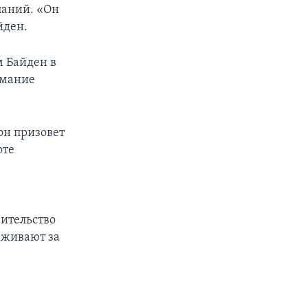
паний. «Он
йден.
м Байден в
имание
 он призовет
оте
вительство
аживают за