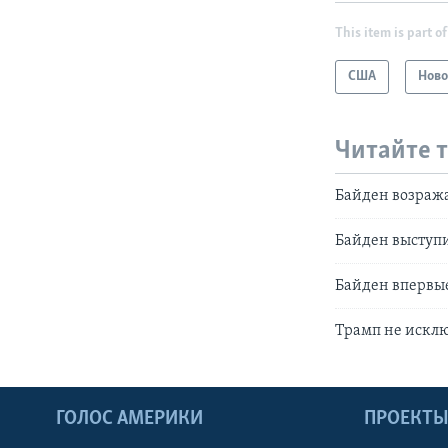
This item is part of
США
Ново
Читайте 
Байден возраж
Байден выступи
Байден впервые
Трамп не исклю
ГОЛОС АМЕРИКИ
ПРОЕКТ