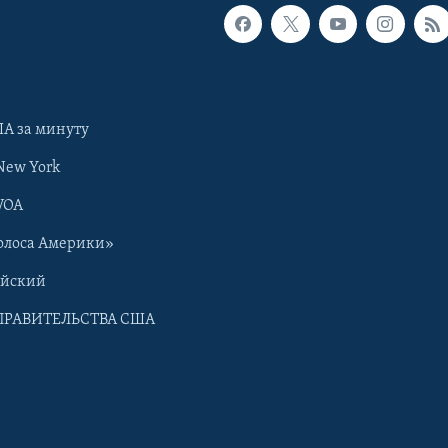
А за минуту
New York
VOA
олоса Америки»
ийский
ПРАВИТЕЛЬСТВА США