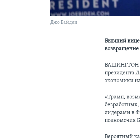
Джо Байден
Бывший вице-
возвращение 
ВАШИНГТОН –
президента Д
экономики на
«Трамп, возмо
безработных,
лидерами в Фи
полномочия Б
Вероятный ка