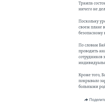
Трампа состо
ничего не дел
Поскольку ур
своем плане 
безопасному 
По словам Бай
проводить ан
сотрудников з
индивидуаль
Кроме того, 
покрывало за
больными ро
Поделит