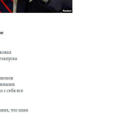
ое
ковал
езапуска
ллионов
венными
 с себя все
вил, что план