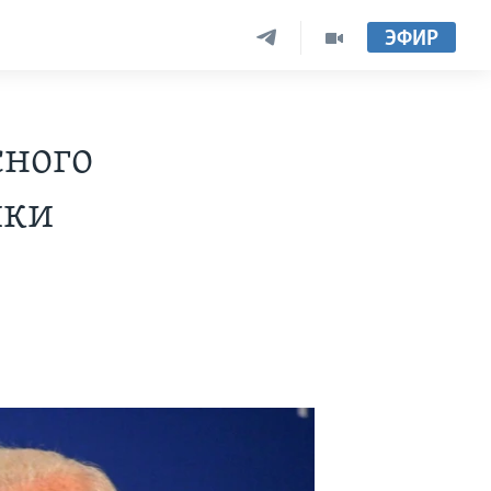
ЭФИР
сного
ики