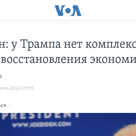
н: у Трампа нет комплек
 восстановления эконом
р
юнь, 2020 09:55
ься