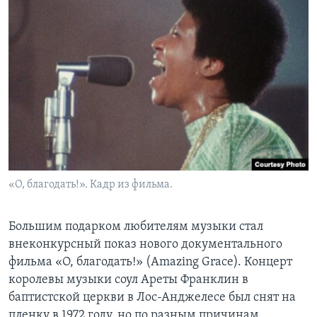
«О, благодать!». Кадр из фильма.
Большим подарком любителям музыки стал
внеконкурсный показ нового документального
фильма «О, благодать!» (Amazing Grace). Концерт
королевы музыки соул Ареты Франклин в
баптистской церкви в Лос-Анджелесе был снят на
пленку в 1972 году, но по разным причинам