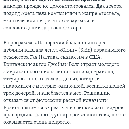
никогда прежде не демонстрировался. Два вечера
подряд Арета пела композиции в жанре «госпел»,
евангельской негритянской музыки, в
сопровождении церковного хора.
В программе «Панорама» большой интерес
публики вызвала лента «Скин» (Skin) израильского
режиссера Гая Наттива, снятая им в США.
Британский актер Джейми Белл играет молодого
американского неонациста-скинхэда Брайона,
татуированного с головы до пят, который
знакомится с матерью-одиночкой, воспитывающей
трех дочерей, и влюбляется в нее. Решивший
отказаться от философии расовой ненависти
Брайон пытается вырваться из цепких лап лидеров
праворадикальной группировки «викингов», но это
оказывается очень непросто.