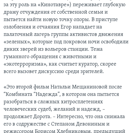
за эту роль на «Кинотавре») переживает глубокую
драму отчуждения от собственной семьи и
пытается найти новую точку опоры. В приступе
озлобления и отчаяния Егор нападает на
палаточный лагерь группы активистов движения
«зеленых», которые под покровом ночи освободили
диких зверей из вольеров станции. Тема
гуманного обращения с животными и
«экотерроризма», как считает куратор, скорее
всего вызовет дискуссию среди зрителей.
«Это второй фильм Натальи Мещаниновой после
“Комбината “Надежда”, в котором она пытается
разобраться в сложных хитросплетениях
человеческих судеб, желаний и надежд, –
продолжает Дорота. – Интересно, что она снимала
его в содружестве с Степаном Девониным и
режиссером Борисом Хлебниковым, предыдущий