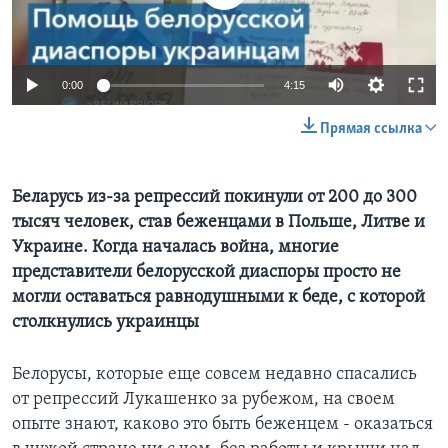
Learning English
0:00
4:15
СОЦИАЛЬНЫЕ СЕТИ
Прямая ссылка
Языки
Беларусь из-за репрессий покинули от 200 до 300
тысяч человек, став беженцами в Польше, Литве и
Украине. Когда началась война, многие
представители белорусской диаспоры просто не
могли оставаться равнодушными к беде, с которой
столкнулись украинцы
Белорусы, которые еще совсем недавно спасались
от репрессий Лукашенко за рубежом, на своем
опыте знают, каково это быть беженцем - оказаться