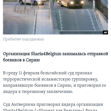
Learning English
СОЦИАЛЬНЫЕ СЕТИ
Прибытие подсудимых
Языки
Организация Sharia4Belgium занималась отправкой
боевиков в Сирию
В среду 11 февраля бельгийский суд признал
террористической исламистскую группировку,
направлявшую боевиков в Сирию, и приговорил ее
лидера к тюремному заключению.
Суд Антверпена приговорил лидера организации
Sharia4Belgium («Шариат для Бельгии») Фуада