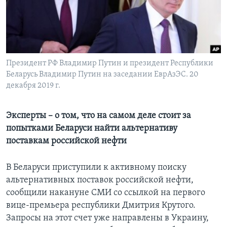
Learning English
СОЦИАЛЬНЫЕ СЕТИ
Президент РФ Владимир Путин и президент Республики
Беларусь Владимир Путин на заседании ЕврАзЭС. 20
декабря 2019 г.
Языки
Эксперты – о том, что на самом деле стоит за
попытками Беларуси найти альтернативу
поставкам российской нефти
В Беларуси приступили к активному поиску
альтернативных поставок российской нефти,
сообщили накануне СМИ со ссылкой на первого
вице-премьера республики Дмитрия Крутого.
Запросы на этот счет уже направлены в Украину,