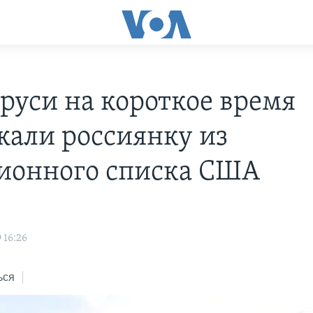
аруси на короткое время
жали россиянку из
ионного списка США
 16:26
ься