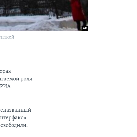
енткой
торая
агаемой роли
«РИА
 неназванный
Интерфакс»
освободили.