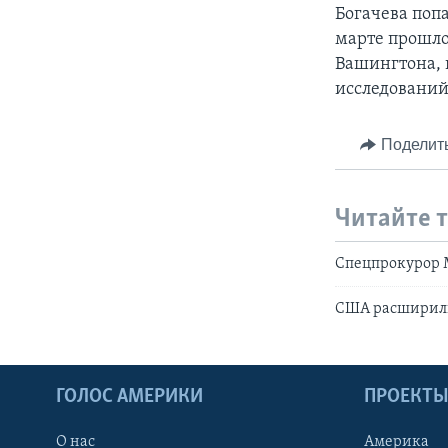
Богачева поп
марте прошло
Вашингтона, в
исследований
Поделит
Читайте 
Спецпрокурор 
США расширили
ГОЛОС АМЕРИКИ
ПРОЕКТ
О нас
Америка