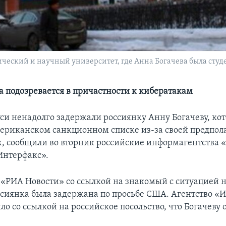
еский и научный университет, где Анна Богачева была студ
а подозревается в причастности к кибератакам
уси ненадолго задержали россиянку Анну Богачеву, ко
мериканском санкционном списке из-за своей предпол
х, сообщили во вторник российские информагентства 
Интерфакс».
 «РИА Новости» со ссылкой на знакомый с ситуацией
ссиянка была задержана по просьбе США. Агентство «
о со ссылкой на российское посольство, что Богачеву 