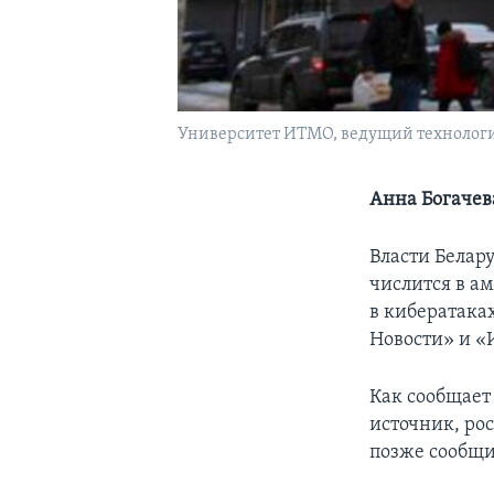
Университет ИТМО, ведущий технологич
Анна Богачев
Власти Белар
числится в а
в кибератака
Новости» и «
Как сообщает
источник, ро
позже сообщил