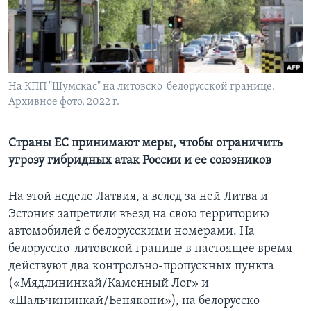
Learning English
СОЦИАЛЬНЫЕ СЕТИ
На КПП "Шумскас" на литовско-белорусской границе.
Архивное фото. 2022 г.
Языки
Страны ЕС принимают меры, чтобы ограничить
угрозу гибридных атак России и ее союзников
На этой неделе Латвия, а вслед за ней Литва и
Эстония запретили въезд на свою территорию
автомобилей с белорусскими номерами. На
белорусско-литовской границе в настоящее время
действуют два контрольно-пропускных пункта
(«Мядлининкай/Каменный Лог» и
«Шальчининкай/Бенякони»), на белорусско-