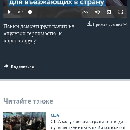
Learning English
0:00
3:27
Прямая ссылка
СОЦИАЛЬНЫЕ СЕТИ
Пекин демонтирует политику
«нулевой терпимости» к
коронавирусу
Языки
Поделиться
Читайте также
США
США могут ввести ограничения для
путешественников из Китая в связи