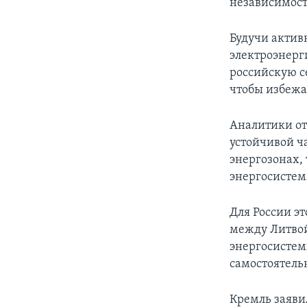
независимост
Будучи актив
электроэнерги
российскую с
чтобы избежа
Аналитики от
устойчивой ч
энергозонах,
энергосистем
Для России э
между Литвой
энергосистем
самостоятель
Кремль заяви