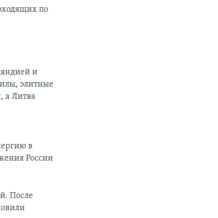
оходящих по
ляндией и
силы, элитные
, а Литва
нергию в
ржения России
й. После
новили