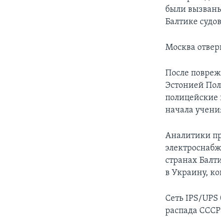
были вызваны
Балтике судо
Москва отвер
После повреж
Эстонией Пол
полицейские 
начала учени
Аналитики п
электроснабж
странах Балт
в Украину, ко
Сеть IPS/UPS 
распада СССР 