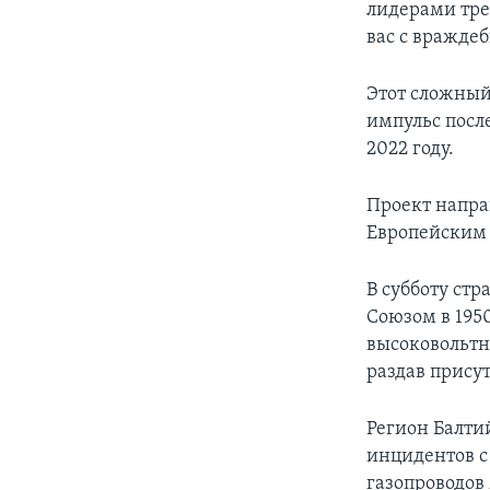
лидерами тре
вас с вражде
Этот сложный
импульс посл
2022 году.
Проект напра
Европейским 
В субботу ст
Союзом в 195
высоковольтн
раздав прису
Регион Балти
инцидентов с
газопроводов