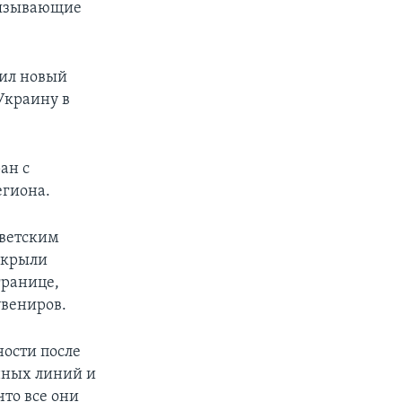
связывающие
чил новый
Украину в
ан с
егиона.
оветским
екрыли
границе,
увениров.
ности после
нных линий и
то все они