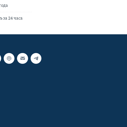
года
 за 24 часа