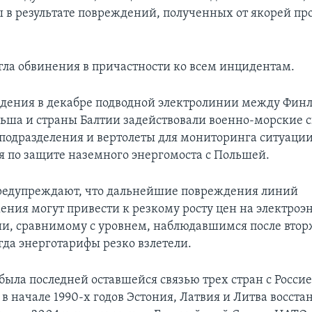
 в результате повреждений, полученных от якорей пр
в
гла обвинения в причастности ко всем инцидентам.
дения в декабре подводной электролинии между Фин
ьша и страны Балтии задействовали военно-морские 
подразделения и вертолеты для мониторинга ситуации
я по защите наземного энергомоста с Польшей.
редупреждают, что дальнейшие повреждения линий
ения могут привести к резкому росту цен на электроэ
ии, сравнимому с уровнем, наблюдавшимся после вто
гда энерготарифы резко взлетели.
была последней оставшейся связью трех стран с Россие
в начале 1990-х годов Эстония, Латвия и Литва восста