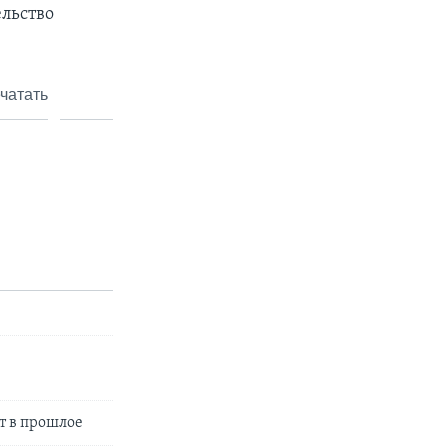
льство
чатать
т в прошлое