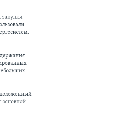
и закупки
пользовали
ергосистем,
оддержания
зированных
 небольших
асположенный
т основной
е