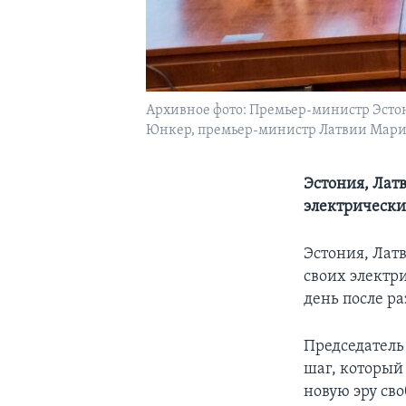
Архивное фото: Премьер-министр Эсто
Юнкер, премьер-министр Латвии Марис
Эстония, Лат
электрически
Эстония, Лат
своих электр
день после р
Председатель
шаг, который
новую эру св