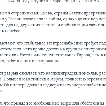
ь, а в 2004 году вступили в Европейский Союз и НАТО.
ными сторонниками Киева, страны Балтии прекратил
и у России после начала войны, однако до сих пор ис
еть для поддержания частоты и стабилизации своих эн
ть перебоев.
мечают, что стабильное электроснабжение требует п
астоты сети, чего проще достичь в крупных синхрони
 таких как Россия или континентальная Европа, чем в
ах, работающих изолированно.
тот разрыв означает, что Калининградский эксклав, р
, Польшей и Балтийским морем, полностью отрезан о
ы РФ и теперь должен поддерживать энергоснабжени
но.
л, что принял все необходимые меры для обеспечения