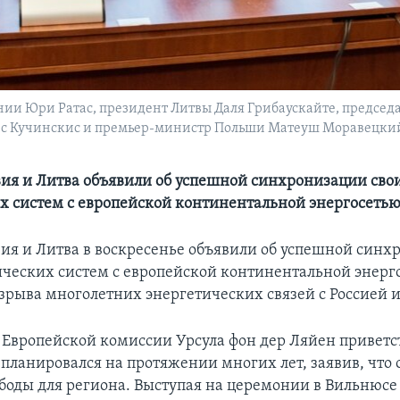
нии Юри Ратас, президент Литвы Даля Грибаускайте, председ
 Кучинскис и премьер-министр Польши Матеуш Моравецкий в
вия и Литва объявили об успешной синхронизации сво
х систем с европейской континентальной энергосеть
вия и Литва в воскресенье объявили об успешной син
ических систем с европейской континентальной энерго
азрыва многолетних энергетических связей с Россией и
 Европейской комиссии Урсула фон дер Ляйен приветст
 планировался на протяжении многих лет, заявив, что 
ободы для региона. Выступая на церемонии в Вильнюсе 