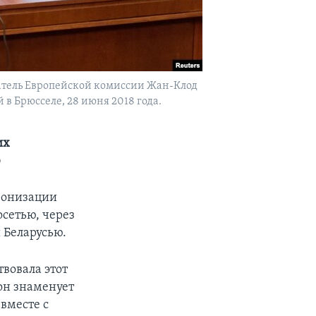
атель Европейской комиссии Жан-Клод
 Брюсселе, 28 июня 2018 года.
их
ю
хронизации
сетью, через
 Беларусью.
вовала этот
он знаменует
вместе с