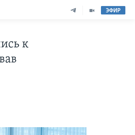
ЭФИР
ись к
вав