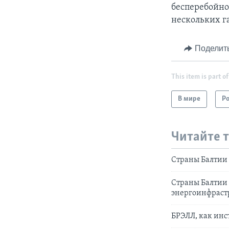
бесперебойно
нескольких г
Поделит
This item is part of
В мире
Р
Читайте 
Страны Балтии 
Страны Балтии 
энергоинфраст
БРЭЛЛ, как инс