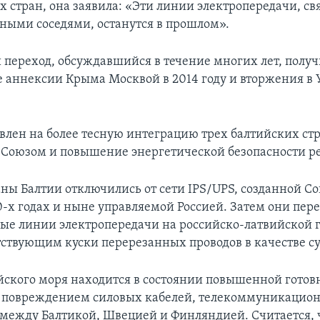
х стран, она заявила: «Эти линии электропередачи, 
бными соседями, останутся в прошлом».
 переход, обсуждавшийся в течение многих лет, полу
е аннексии Крыма Москвой в 2014 году и вторжения в 
влен на более тесную интеграцию трех балтийских стр
Союзом и повышение энергетической безопасности р
раны Балтии отключились от сети IPS/UPS, созданной С
0-х годах и ныне управляемой Россией. Затем они пер
ые линии электропередачи на российско-латвийской 
тствующим куски перерезанных проводов в качестве с
йского моря находится в состоянии повышенной готов
 повреждением силовых кабелей, телекоммуникацио
 между Балтикой, Швецией и Финляндией. Считается, ч