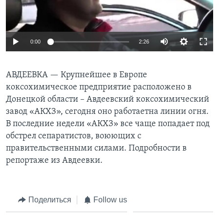
Learning English
0:00
2:26
СОЦИАЛЬНЫЕ СЕТИ
АВДЕЕВКА —
Крупнейшее в Европе
коксохимическое предприятие расположено в
Языки
Донецкой области – Авдеевский коксохимический
завод «АКХЗ», сегодня оно работаетна линии огня.
В последние недели «АКХЗ» все чаще попадает под
обстрел сепаратистов, воюющих с
правительственными силами. Подробности в
репортаже из Авдеевки.
Поделиться
Follow us