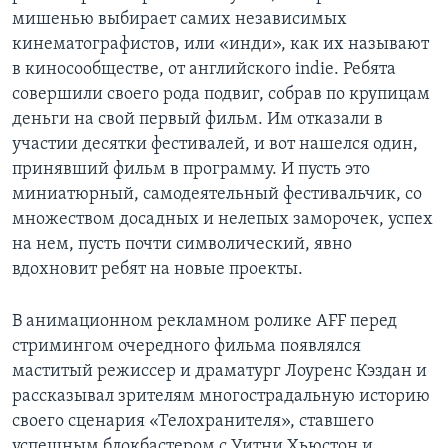
мишенью выбирает самих независимых
кинематографистов, или «инди», как их называют
в киносообществе, от английского indie. Ребята
совершили своего рода подвиг, собрав по крупицам
деньги на свой первый фильм. Им отказали в
участии десятки фестивалей, и вот нашелся один,
принявший фильм в программу. И пусть это
миниатюрный, самодеятельный фестивальчик, со
множеством досадных и нелепых заморочек, успех
на нем, пусть почти символический, явно
вдохновит ребят на новые проекты.
В анимационном рекламном ролике AFF перед
стримингом очередного фильма появлялся
маститый режиссер и драматург Лоуренс Кэздан и
рассказывал зрителям многострадальную историю
своего сценария «Телохранителя», ставшего
успешным блокбастером с Уитни Хьюстон и