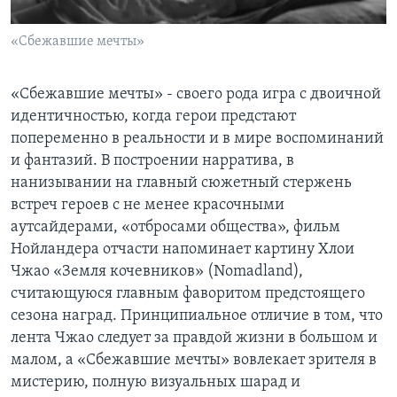
«Сбежавшие мечты»
«Сбежавшие мечты» - своего рода игра с двоичной
идентичностью, когда герои предстают
попеременно в реальности и в мире воспоминаний
и фантазий. В построении нарратива, в
нанизывании на главный сюжетный стержень
встреч героев с не менее красочными
аутсайдерами, «отбросами общества», фильм
Нойландера отчасти напоминает картину Хлои
Чжао «Земля кочевников» (Nomadland),
считающуюся главным фаворитом предстоящего
сезона наград. Принципиальное отличие в том, что
лента Чжао следует за правдой жизни в большом и
малом, а «Сбежавшие мечты» вовлекает зрителя в
мистерию, полную визуальных шарад и