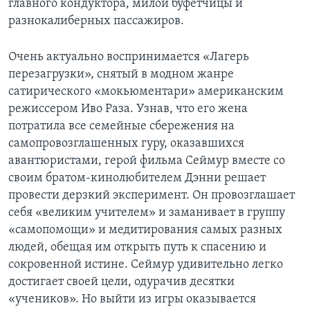
главного кондуктора, милой буфетчицы и
разнокалиберных пассажиров.
Очень актуально воспринимается «Лагерь
перезагрузки», снятый в модном жанре
сатирического «мокьюментари» американским
режиссером Иво Раза. Узнав, что его жена
потратила все семейные сбережения на
самопровозглашенных гуру, оказавшихся
авантюристами, герой фильма Сеймур вместе со
своим братом-кинолюбителем Дэнни решает
провести дерзкий эксперимент. Он провозглашает
себя «великим учителем» и заманивает в группу
«самопомощи» и медитирования самых разных
людей, обещая им открыть путь к спасению и
сокровенной истине. Сеймур удивительно легко
достигает своей цели, одурачив десятки
«учеников». Но выйти из игры оказывается