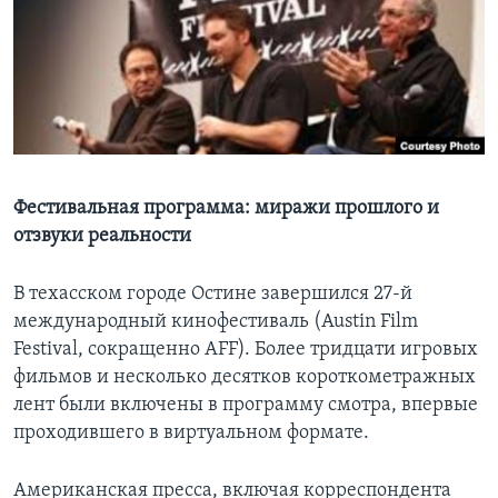
Learning English
СОЦИАЛЬНЫЕ СЕТИ
Языки
Фестивальная программа: миражи прошлого и
отзвуки реальности
В техасском городе Остине завершился 27-й
международный кинофестиваль (Austin Film
Festival, сокращенно AFF). Более тридцати игровых
фильмов и несколько десятков короткометражных
лент были включены в программу смотра, впервые
проходившего в виртуальном формате.
Американская пресса, включая корреспондента