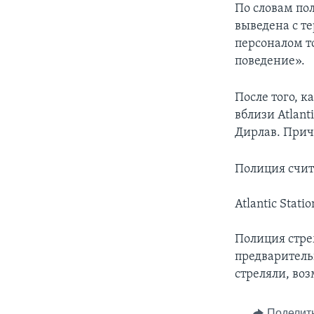
По словам пол
выведена с те
персоналом т
поведение».
После того, к
вблизи Atlant
Дирлав. Прич
Полиция счита
Atlantic Stat
Полиция стре
предваритель
стреляли, воз
Поделит