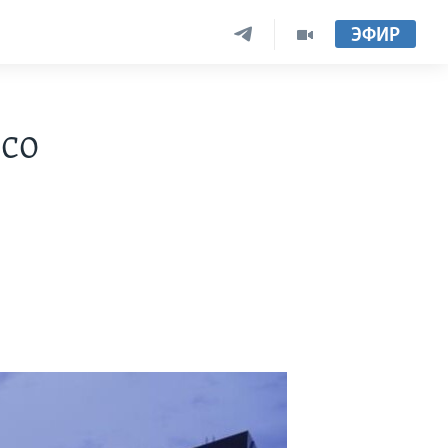
ЭФИР
со