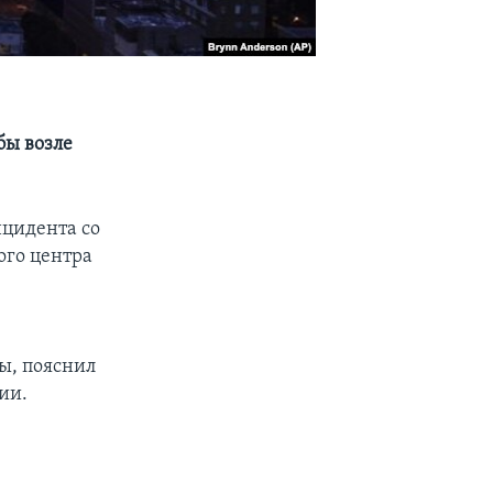
бы возле
нцидента со
ого центра
ы, пояснил
ии.