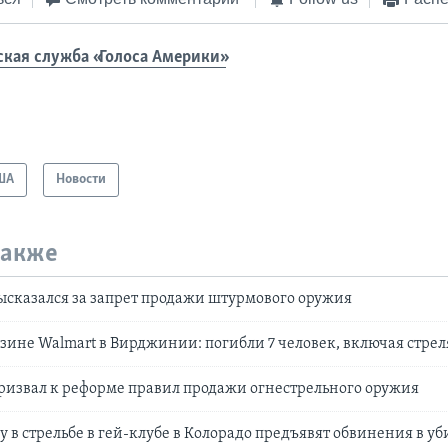
ская служба «Голоса Америки»
ША
Новости
также
ысказался за запрет продажи штурмового оружия
азине Walmart в Вирджинии: погибли 7 человек, включая стре
ризвал к реформе правил продажи огнестрельного оружия
 в стрельбе в гей-клубе в Колорадо предъявят обвинения в уб