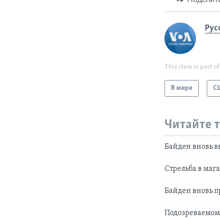
Рус
This item is part of
В мире
С
Читайте 
Байден вновь в
Стрельба в маг
Байден вновь п
Подозреваемому