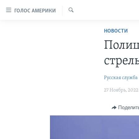
Линки
ГОЛОС АМЕРИКИ
доступности
Поиск
Перейти
ГЛАВНОЕ
НОВОСТИ
на
ПРОГРАММЫ
основной
Полиц
контент
ПРОЕКТЫ
АМЕРИКА
Перейти
стрел
ЭКСПЕРТИЗА
НОВОСТИ ЗА МИНУТУ
УЧИМ АНГЛИЙСКИЙ
к
основной
ИНТЕРВЬЮ
ИТОГИ
НАША АМЕРИКАНСКАЯ ИСТОРИЯ
Русская служба
навигации
ФАКТЫ ПРОТИВ ФЕЙКОВ
ПОЧЕМУ ЭТО ВАЖНО?
А КАК В АМЕРИКЕ?
Перейти
27 Ноябрь, 2022
в
ЗА СВОБОДУ ПРЕССЫ
ДИСКУССИЯ VOA
АРТЕФАКТЫ
поиск
УЧИМ АНГЛИЙСКИЙ
ДЕТАЛИ
АМЕРИКАНСКИЕ ГОРОДКИ
Поделит
ВИДЕО
НЬЮ-ЙОРК NEW YORK
ТЕСТЫ
ПОДПИСКА НА НОВОСТИ
АМЕРИКА. БОЛЬШОЕ
ПУТЕШЕСТВИЕ