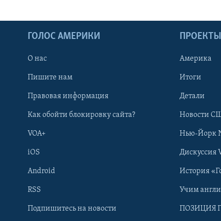
ГОЛОС АМЕРИКИ
ПРОЕКТ
О нас
Америка
Пишите нам
Итоги
Правовая информация
Детали
Как обойти блокировку сайта?
Новости СШ
VOA+
Нью-Йорк 
iOS
Дискуссия 
Android
История «Г
RSS
Учим англ
Learning English
Подпишитесь на новости
ПОЗИЦИЯ 