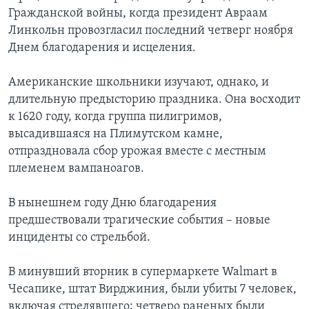
Гражданской войны, когда президент Авраам
Линкольн провозгласил последний четверг ноября
Днем благодарения и исцеления.
Американские школьники изучают, однако, и
длительную предысторию праздника. Она восходит
к 1620 году, когда группа пилигримов,
высадившаяся на Плимутском камне,
отпраздновала сбор урожая вместе с местным
племенем вампаноагов.
В нынешнем году Дню благодарения
предшествовали трагические события – новые
инциденты со стрельбой.
В минувший вторник в супермаркете Walmart в
Чесапике, штат Вирджиния, были убиты 7 человек,
включая стрелявшего; четверо раненых были