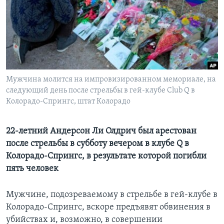
Learning English
СОЦИАЛЬНЫЕ СЕТИ
Мужчина молится на импровизированном мемориале, на
следующий день после стрельбы в гей-клубе Club Q в
Языки
Колорадо-Спрингс, штат Колорадо
22-летний Андерсон Ли Олдрич был арестован
после стрельбы в субботу вечером в клубе Q в
Колорадо-Спрингс, в результате которой погибли
пять человек
Мужчине, подозреваемому в стрельбе в гей-клубе в
Колорадо-Спрингс, вскоре предъявят обвинения в
убийствах и, возможно, в совершении