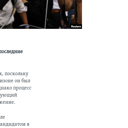
 последние
, поскольку
ризоне он был
днако процесс
твующий
ажение.
сле
кандидатом в