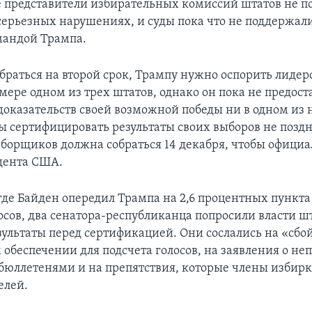
представители избирательных комиссий штатов не п
серьезных нарушениях, и суды пока что не поддержали
мандой Трампа.
браться на второй срок, Трампу нужно оспорить лидер
мере одном из трех штатов, однако он пока не предост
доказательств своей возможной победы ни в одном из н
 сертифицировать результаты своих выборов не поздн
ыборщиков должна собраться 14 декабря, чтобы офици
дента США.
где Байден опередил Трампа на 2,6 процентных пункта
лосов, два сенатора-республиканца попросили власти ш
зультаты перед сертификацией. Они сослались на «сбой
обеспечении для подсчета голосов, на заявления о н
бюллетенями и на препятствия, которые члены избир
елей.