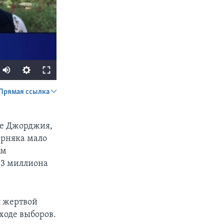
Прямая ссылка
SHARE
те Джорджия,
ерняка мало
ам
,3 миллиона
px
width
л жертвой
ходе выборов.