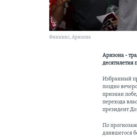
Фининкс, Аризона
Аризона - тр
десятилетия 
Избранный пр
поздно вечеро
признан побе
перехода вла
президент До
По прогнозам 
длившегося б