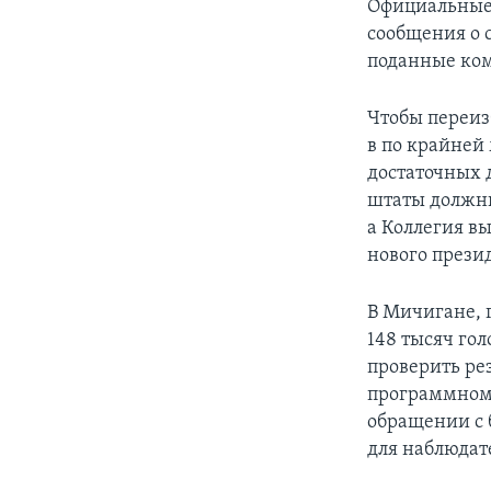
Официальные 
сообщения о 
поданные ко
Чтобы переиз
в по крайней 
достаточных 
штаты должны
а Коллегия в
нового прези
В Мичигане, 
148 тысяч го
проверить ре
программном 
обращении с 
для наблюдат