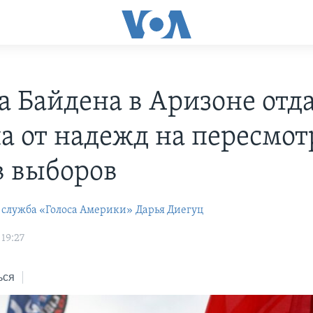
а Байдена в Аризоне отд
а от надежд на пересмот
в выборов
 служба «Голоса Америки»
Дарья Диегуц
19:27
ься