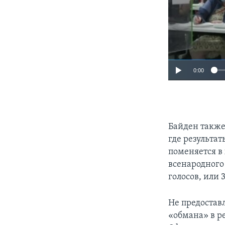
0:00
Байден также
где результа
поменяется в
всенародного
голосов, или 
Не предоставл
«обмана» в р