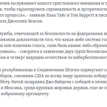
ения заслуживают нашего пристального внимания и 
я, чтобы гарантировать справедливость и прозрачност
о процесса», - заявили Лана Тайс и Том Барретт в пис
ата Джоселин Бенсон.
лужбы, отвечающей за безопасность на федеральных в
икаких доказательств того, что какая-либо система г
яла или изменяла голоса, «или была каким-либо образо
вана», - говорится в заявлении двух групп безопасно
ом в четверг ведущим агентством по кибербезопасно
ак республиканцы в Соединенных Штатах подвергают
ыборов, союзники США по всему миру признали побед
боту. Китай поздравил Джо Байдена с победой в пятниц
я и Мексика, среди крупных мировых держав, еще не 
 избранному президенту.