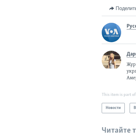
Поделит
Рус
Дар
Жур
укра
Аме
This item is part of
Новости
В
Читайте 