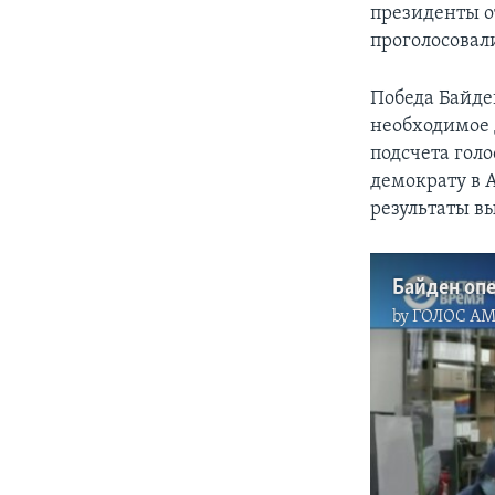
президенты о
проголосовал
Победа Байден
необходимое д
подсчета голо
демократу в 
результаты вы
Байден опе
by
ГОЛОС А