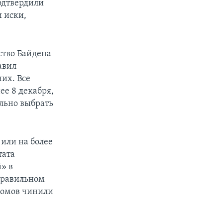
одтвердили
 иски,
ство Байдена
авил
их. Все
ее 8 декабря,
ально выбрать
 или на более
тата
» в
еправильном
комов чинили