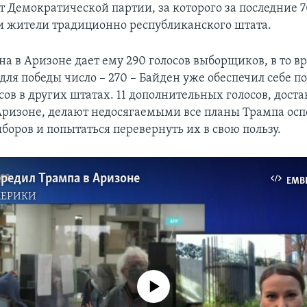
т Демократической партии, за которого за последние 7
и жители традиционно республиканского штата.
а в Аризоне дает ему 290 голосов выборщиков, в то в
ля победы число – 270 – Байден уже обеспечил себе п
сов в других штатах. 11 дополнительных голосов, дост
Аризоне, делают недосягаемыми все планы Трампа осп
боров и попытаться перевернуть их в свою пользу.
редил Трампа в Аризоне
EMB
МЕРИКИ
No media source currently available