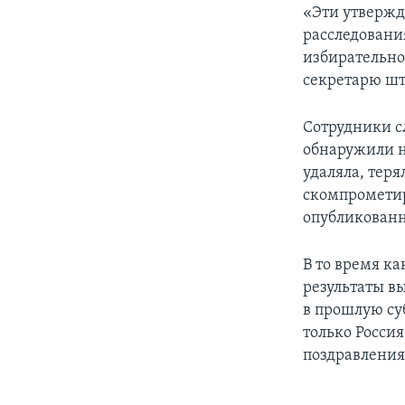
«Эти утвержд
расследовани
избирательног
секретарю шт
Сотрудники с
обнаружили н
удаляла, тер
скомпрометиро
опубликованн
В то время к
результаты в
в прошлую суб
только Росси
поздравления