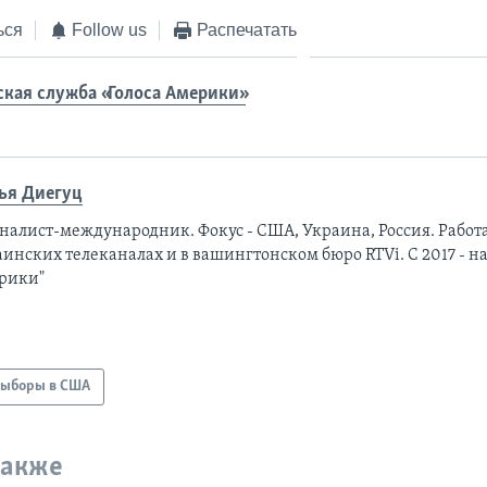
ься
Follow us
Распечатать
ская служба «Голоса Америки»
ья Диегуц
налист-международник. Фокус - США, Украина, Россия. Работ
инских телеканалах и в вашингтонском бюро RTVi. С 2017 - на
рики"
ыборы в США
также