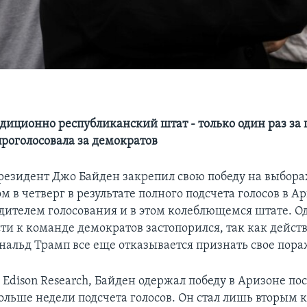
адиционно республиканский штат - только один раз за
проголосовала за демократов
езидент Джо Байден закрепил свою победу на выборах
м в четверг в результате полного подсчета голосов в А
дителем голосования и в этом колеблющемся штате. О
сти к команде демократов застопорился, так как дейс
нальд Трамп все еще отказывается признать свое пор
Edison Research, Байден одержал победу в Аризоне по
ольше недели подсчета голосов. Он стал лишь вторым 