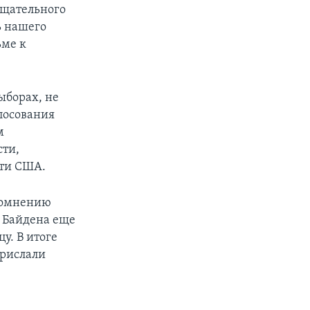
тщательного
ь нашего
ьме к
ыборах, не
олосования
м
сти,
сти США.
 сомнению
у Байдена еще
у. В итоге
прислали