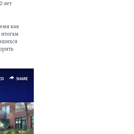
0 лет
ремя как
о итогам
авшихся
орить
ED
SHARE