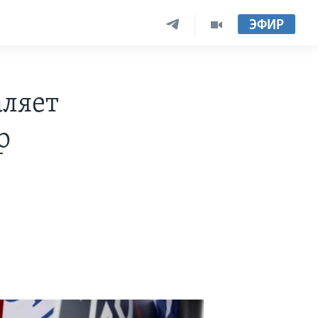
ЭФИР
аляет
р