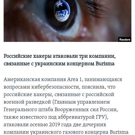
Learning English
СОЦИАЛЬНЫЕ СЕТИ
Языки
Российские хакеры атаковали три компании,
связанные с украинским концерном Burisma
Американская компания Area 1, занимающаяся
вопросами кибербезопасности, пояснила, что
российские хакеры, связанные с российской
военной разведкой (Главным управлением
Генерального штаба Вооруженных сил России,
также известного под аббревиатурой ГРУ),
атаковали осенью 2019 года две дочерних
компании украинского газового концерна Burisma