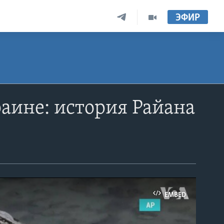
ЭФИР
аине: история Райана
EMBED