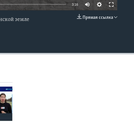
3:16
Прямая ссылка
нской земле
EMBED