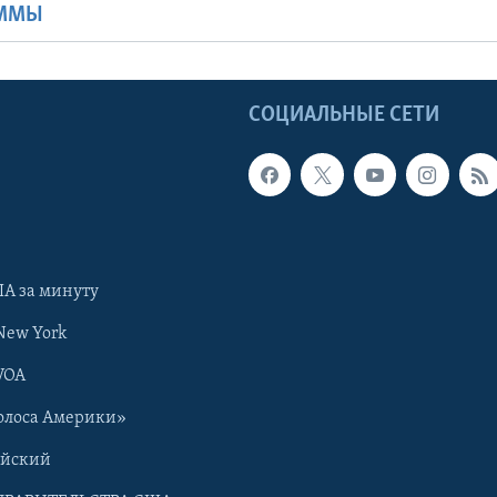
АММЫ
Ы
СОЦИАЛЬНЫЕ СЕТИ
А за минуту
New York
VOA
олоса Америки»
ийский