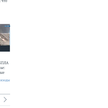
 что
 БПЛА
ье:
ные
пизоды