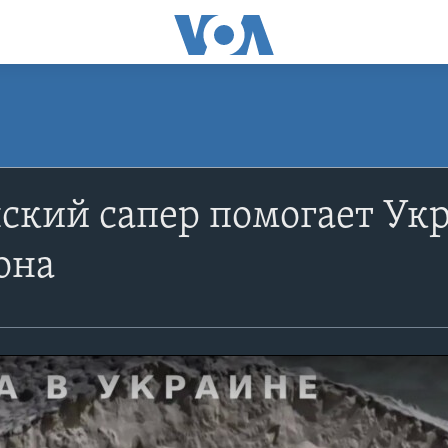
кий сапер помогает Укр
она