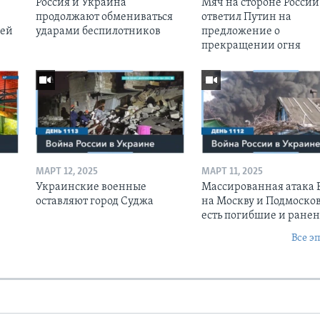
Россия и Украина
Мяч на стороне России:
продолжают обмениваться
ответил Путин на
оей
ударами беспилотников
предложение о
прекращении огня
МАРТ 12, 2025
МАРТ 11, 2025
Украинские военные
Массированная атака
оставляют город Суджа
на Москву и Подмосков
есть погибшие и ране
Все э
Ы