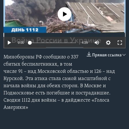
Learning English
No media source currently available
СОЦИАЛЬНЫЕ СЕТИ
Auto
0:00
4:29
240p
Языки
Прямая ссылка
Минобороны РФ сообщило о 337
360p
сбитых беспилотниках, в том
числе 91 – над Московской областью и 126 – над
480p
Auto
240p
360p
480p
Курской. Эта атака стала самой масштабной с
720p
начала войны для обеих сторон. В Москве и
720p
1080p
1080p
Подмосковье есть погибшие и пострадавшие.
Сводки 1112 дня войны – в дайджесте «Голоса
Америки»