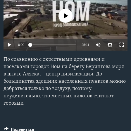
Learning English
No media source currently available
СОЦИАЛЬНЫЕ СЕТИ
0:00
25:11
Языки
По сравнению с окрестными деревнями и
поселками городок Ном на берегу Берингова моря
в штате Аляска, – центр цивилизации. До
большинства здешних населенных пунктов можно
добраться только по воздуху, поэтому
неудивительно, что местных пилотов считают
героями
Поделиться