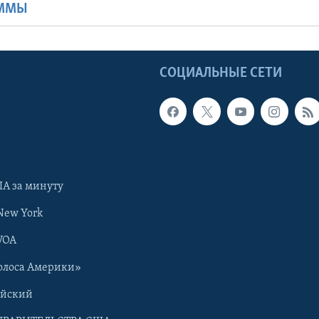
АММЫ
Ы
СОЦИАЛЬНЫЕ СЕТИ
А за минуту
New York
VOA
олоса Америки»
ийский