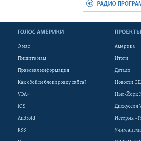
РАДИО ПРОГР
ГОЛОС АМЕРИКИ
ПРОЕКТ
О нас
Америка
Пишите нам
Итоги
Правовая информация
Детали
Как обойти блокировку сайта?
Новости СШ
VOA+
Нью-Йорк 
iOS
Дискуссия 
Android
История «Г
RSS
Учим англ
Learning English