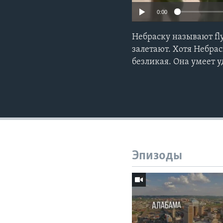
0:00
Небраску называют fly
залетают. Хотя Небрас
безликая. Она умеет
Эпизоды