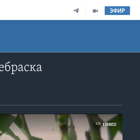
ЭФИР
ебраска
EMBED