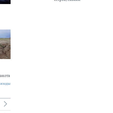
акота
пизоды